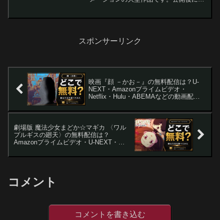
の動画配信サービスで配信されるか、無
料体験・ポイントで実質無料になる可能
性、レンタルで最安に見る方法まで比較
して解説します。この記...
スポンサーリンク
映画『顔 －かお－』の無料配信は？U-
NEXT・Amazonプライムビデオ・
Netflix・Hulu・ABEMAなどの動画配信
サブスクサービスを調査【パク・ジョン
ミン・ヨン・サンホ】
劇場版 魔法少女まどか☆マギカ 〈ワル
プルギスの廻天〉の無料配信は？
Amazonプライムビデオ・U-NEXT・
Netflixを調査【悠木碧・斎藤千和】
コメント
コメントを書き込む