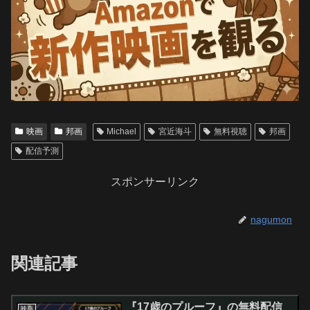
映画
邦画
Michael
宮近海斗
無料視聴
邦画
配信予測
スポンサーリンク
nagumon
関連記事
『17歳のプルーフ』の無料配信
映画