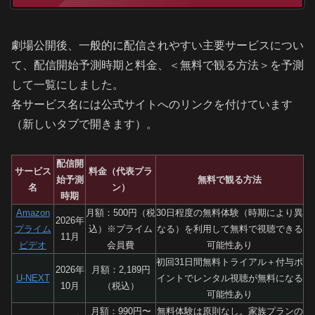
劇場公開後、一般的に配信されやすい主要サービスについ
て、配信開始予測時期と料金、＜無料で観る方法＞を予測
して一覧にしました。
各サービス名には公式サイトへのリンクを付けています
（新しいタブで開きます）。
配信開
サービス
料金（代表プラ
始予測
無料で観る方法
名
ン）
時期
Amazon
月額：500円（税
30日程度の無料体験（時期により異
2026年
プライム
込）※プライム
なる）を利用して無料で視聴できる
11月
ビデオ
会員費
可能性あり
初回31日間無料トライアル＋付与ポ
2026年
月額：2,189円
U-NEXT
イントでレンタル視聴が無料になる
10月
（税込）
可能性あり
月額：990円〜
無料体験は原則なし。家族プランの