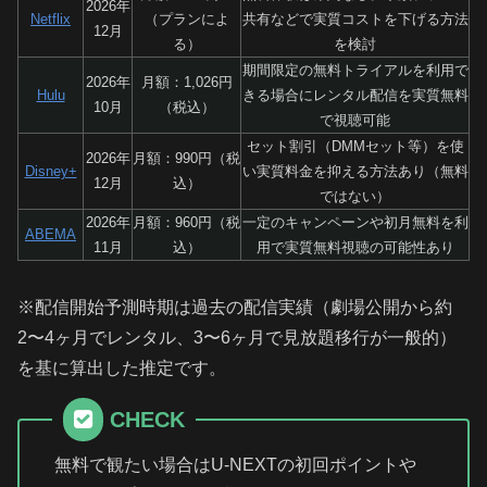
2026年
Netflix
（プランによ
共有などで実質コストを下げる方法
12月
る）
を検討
期間限定の無料トライアルを利用で
2026年
月額：1,026円
Hulu
きる場合にレンタル配信を実質無料
10月
（税込）
で視聴可能
セット割引（DMMセット等）を使
2026年
月額：990円（税
Disney+
い実質料金を抑える方法あり（無料
12月
込）
ではない）
2026年
月額：960円（税
一定のキャンペーンや初月無料を利
ABEMA
11月
込）
用で実質無料視聴の可能性あり
※配信開始予測時期は過去の配信実績（劇場公開から約
2〜4ヶ月でレンタル、3〜6ヶ月で見放題移行が一般的）
を基に算出した推定です。
CHECK
無料で観たい場合はU-NEXTの初回ポイントや