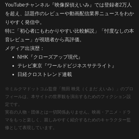
YouTubeチャンネル『映像探偵えいみ』では登録者2万人
を超え、話題作のレビューや動画配信業界ニュースをわか
りやすく発信中。
特に「初心者にもわかりやすい比較解説」「忖度なしの本
音レビュー」が視聴者から高評価。
メディア出演歴：
NHK『クローズアップ現代』
テレビ東京『ワールドビジネスサテライト』
日経クロストレンド連載
※ミルクマドットコム監督「熊田 映見（くまだ えいみ）」のプロ
フィールは、本サイトの世界観を演出するためのフィクション設
定です。
実在の人物・団体とは一切関係ありません。映画・アニメ・ドラ
マをもっと楽しく、親しみやすく紹介するためのキャラクター監
修として表現しています。