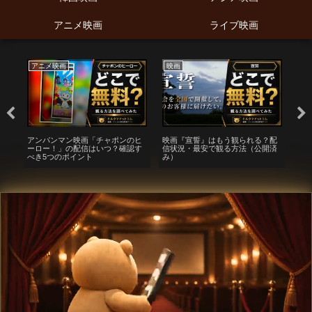
アニメ映画
ライブ映画
アニメ映画
映画
ア
ニ
アンパンマン映画「チャポンのヒ
映画『宣誓』はもう観られる？配
ひ
ーロー！」の配信はいつ？確認す
信状況・最安で観る方法（公開済
配
オ・
べき5つのポイント
み）
順
サー