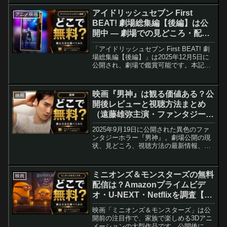
信プラットフォームでの見放題は未告
知、劇場中心の公開です。
アイドリッシュセブン First
アニメ映画
BEAT! 劇場総集編【後編】は公
開中 — 劇場での見どころ・配信
状況と観客の反応まとめ
「アイドリッシュセブン First BEAT! 劇
場総集編【後編】」は2025年12月5日に
公開され、劇場で鑑賞可能です。本記事
では公開後の見どころ解説、映像・音響
の違い、来場者特典の状況、配信
（VOD）に関する現状とよくある質問、
映画『男神』は観る価値ある？公
映画
声優出演作のガイドを詳しくまとめま
開後レビューと視聴方法まとめ
す。[RRWKEEP0]などの保護要素は記事
（遠藤雄弥主演・ファンタジーホ
内にそのまま掲載しています。
ラー）
2025年9月19日に公開された異色のファ
ンタジーホラー『男神』。劇場公開の現
状、見どころ、視聴方法の最新情報、
SNSや観客の初期反応を一つにまとめま
した。遠藤雄弥の演技や物語の骨格が気
になる方はこの記事で公開後の実情を確
ミニオンズ＆モンスターズの無料
映画
認してください。
配信は？Amazonプライムビデ
オ・U-NEXT・Netflixを調査【ス
ティーヴ・カレル・ピエール・コ
映画「ミニオンズ＆モンスターズ」は公
フィン】
開前の注目作で、家族で楽しめる3Dアニ
メーションの大型作品です。公開後にど