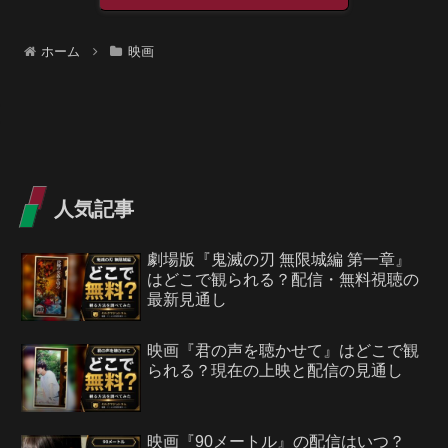
ホーム
映画
人気記事
劇場版『鬼滅の刃 無限城編 第一章』
はどこで観られる？配信・無料視聴の
最新見通し
映画『君の声を聴かせて』はどこで観
られる？現在の上映と配信の見通し
映画『90メートル』の配信はいつ？