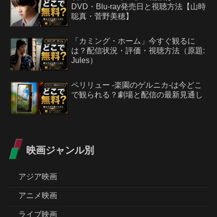
DVD・Blu-ray発売日と視聴方法【山時
聡真・菅野美穂】
「カミング・ホーム」今すぐ観るに
は？配信状況・評価・視聴方法（原題:
Jules）
ペリリュー -楽園のゲルニカ-は今どこ
で観られる？劇場と配信の最新見通し
映画ジャンル別
アジア映画
アニメ映画
ライブ映画