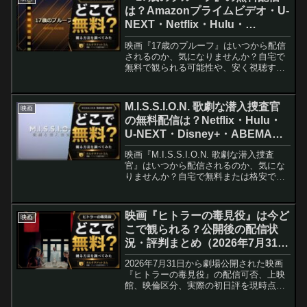
は？Amazonプライムビデオ・U-
NEXT・Netflix・Hulu・
Disney+などの動画配信サブスク
映画『17歳のプルーフ』はいつから配信
サービスを調査【美絽・B＆ZAI
されるのか、気になりませんか？自宅で
稲葉通陽】
無料で観られる可能性や、安く視聴する
方法を徹底的に調査しました。17歳のプ
ルーフはどこで観れるクマ？ミルクマが
徹底リサーチするクマ〜！・・・でもそ
M.I.S.S.I.O.N. 歌劇な潜入捜査官
映画
の前に、おやつを食べ...
の無料配信は？Netflix・Hulu・
U-NEXT・Disney+・ABEMAを
調査【道枝駿佑・ミュージカル×
映画『M.I.S.S.I.O.N. 歌劇な潜入捜査
潜入捜査】
官』はいつから配信されるのか、気にな
りませんか？自宅で無料または格安で観
られる方法を知りたい方へ、最新の配信
情報と視聴のコツを詳しくまとめまし
た。🔗 AmazonでM.I.S.S.I.O.N...
映画『ヒトラーの毒見役』は今ど
映画
こで観られる？公開後の配信状
況・評判まとめ（2026年7月31日
公開）
2026年7月31日から劇場公開された映画
『ヒトラーの毒見役』の配信可否、上映
館、映倫区分、実際の初日評を現時点の
事実にもとづいて整理しました。主要配