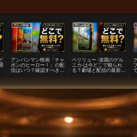
アニメ映画
アニメ映画
ど
アンパンマン映画「チャ
ペリリュー -楽園のゲル
開
ポンのヒーロー！」の配
ニカ-は今どこで観られ
―
信はいつ？確認すべき5
る？劇場と配信の最新見
法
つのポイント
通し