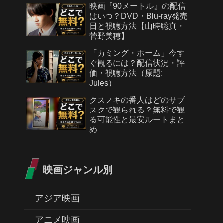
映画『90メートル』の配信
はいつ？DVD・Blu-ray発売
日と視聴方法【山時聡真・
菅野美穂】
「カミング・ホーム」今す
ぐ観るには？配信状況・評
価・視聴方法（原題:
Jules）
クスノキの番人はどのサブ
スクで観られる？無料で観
る可能性と最安ルートまと
め
映画ジャンル別
アジア映画
アニメ映画