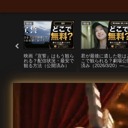
映画
映画
ン：ブラ
映画『宣誓』はもう観ら
君が最後に遺した歌は
デイ』の
れる？配信状況・最安で
こで観られる？劇場公
NEXT・
観る方法（公開済み）
済み（2026/3/20）―
ムビデ
配信状況と安く観る方
の動画配
まとめ
ビスを調
パーカ
モラレ