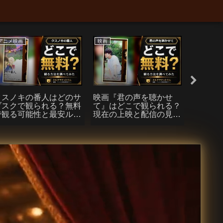
アニメ映画
映画
アニメ映画
クスノキの番人はどのサ
映画『君の声を聴かせ
『ひゃ
ブスクで観られる？無料
て』はどこで観られる？
で見られる
で観る可能性と最安ルー
現在の上映と配信の見通
とU-N
トまとめ
し