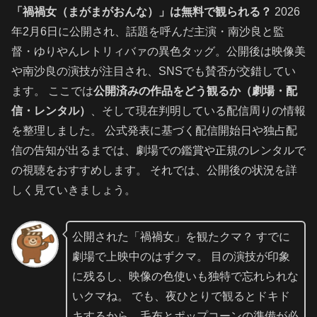
「禍禍女（まがまがおんな）」は無料で観られる？
2026
年2月6日に公開され、話題を呼んだ主演・南沙良と監
督・ゆりやんレトリィバァの異色タッグ。公開後は映像美
や南沙良の演技が注目され、SNSでも賛否が交錯してい
ます。 ここでは
公開済みの作品をどう観るか（劇場・配
信・レンタル）
、そして現在判明している配信周りの情報
を整理しました。 公式発表に基づく配信開始日や独占配
信の告知が出るまでは、劇場での鑑賞や正規のレンタルで
の視聴をおすすめします。 それでは、公開後の状況を詳
しく見ていきましょう。
公開された「禍禍女」を観たクマ？ すでに
劇場で上映中のはずクマ。 目の演技が印象
に残るし、映像の色使いも独特で忘れられな
いクマね。 でも、夜ひとりで観るとドキド
キするから、毛布とポップコーンの準備が必