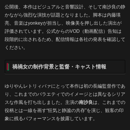
公開後、本作はビジュアルと音響設計、そして南沙良の静
かながら強烈な演技が話題となりました。脚本は内藤瑛
亮、音楽はyonkeyが担当し、映像美を押し出した演出が
評価されています。公式からのVOD（動画配信）告知は
段階的に出されるため、配信情報は各社の発表を確認して
ください。
禍禍女の制作背景と監督・キャスト情報
ゆりやんレトリィバァにとって本作は初の長編監督作であ
り、これまでのバラエティでのイメージとは異なるシリア
スな作風を打ち出しました。主演の
南沙良
は、これまでの
役柄とは一線を画す“狂気と静謐の共存”を演じ、観客の印
象に残るパフォーマンスを披露しています。