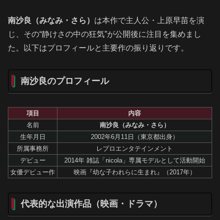
南沙良（みなみ・さら）
は本作で主人公・上原早苗を演
じ、その“静けさの中の狂気”が公開後に注目を集めまし
た。以下はプロフィールと主要作の振り返りです。
南沙良のプロフィール
項目
内容
名前
南沙良（みなみ・さら）
生年月日
2002年6月11日（東京都出身）
所属事務所
レプロエンタテインメント
デビュー
2014年 雑誌「nicola」専属モデルとして活動開始
女優デビュー作
映画『幼な子われらに生まれ』（2017年）
代表的な出演作品（映画・ドラマ）