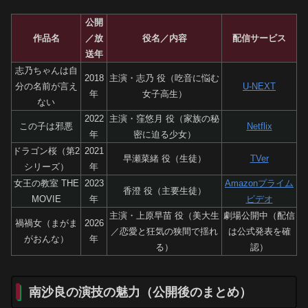
公開
作品名
／放
役名／内容
配信サービス
送年
志乃ちゃんは自
2018
主演・志乃 役（吃音に悩む
分の名前が言え
U-NEXT
年
女子高生）
ない
2022
主演・窪悠月 役（家族の秘
この子は邪悪
Netflix
年
密に迫る少女）
ドラゴン桜（第2
2021
早瀬菜緒 役（生徒）
TVer
シリーズ）
年
女王の教室 THE
2023
Amazonプライム
香澄 役（主要生徒）
MOVIE
年
ビデオ
主演・上原早苗 役（美大生
劇場公開中（配信
禍禍女（まがま
2026
／恋愛と狂気の狭間で揺れ
は公式発表を確
がおんな）
年
る）
認）
南沙良の演技の魅力（公開後のまとめ）