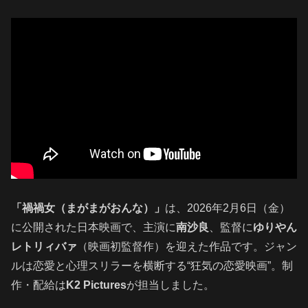
「禍禍女（まがまがおんな）」
は、2026年2月6日（金）
に公開された日本映画で、主演に
南沙良
、監督に
ゆりやん
レトリィバァ
（映画初監督作）を迎えた作品です。ジャン
ルは恋愛と心理スリラーを横断する“狂気の恋愛映画”。制
作・配給は
K2 Pictures
が担当しました。