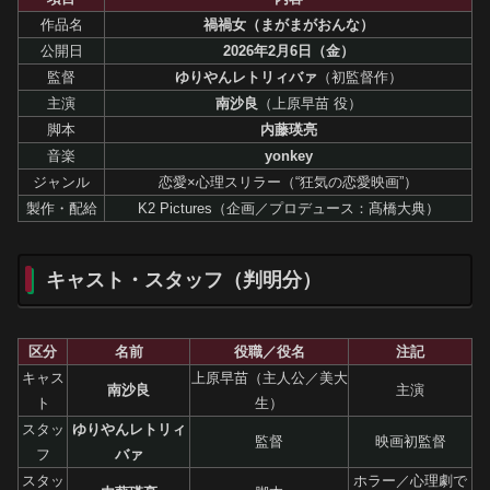
作品名
禍禍女（まがまがおんな）
公開日
2026年2月6日（金）
監督
ゆりやんレトリィバァ
（初監督作）
主演
南沙良
（上原早苗 役）
脚本
内藤瑛亮
音楽
yonkey
ジャンル
恋愛×心理スリラー（“狂気の恋愛映画”）
製作・配給
K2 Pictures（企画／プロデュース：髙橋大典）
キャスト・スタッフ（判明分）
区分
名前
役職／役名
注記
キャス
上原早苗（主人公／美大
南沙良
主演
ト
生）
スタッ
ゆりやんレトリィ
監督
映画初監督
フ
バァ
スタッ
ホラー／心理劇で