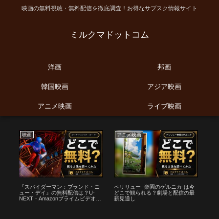
映画の無料視聴・無料配信を徹底調査！お得なサブスク情報サイト
ミルクマドットコム
洋画
邦画
韓国映画
アジア映画
アニメ映画
ライブ映画
映画
アニメ映画
映
で
『スパイダーマン：ブランド・ニ
ペリリュー -楽園のゲルニカ-は今
映画
最
ュー・デイ』の無料配信は？U-
どこで観られる？劇場と配信の最
信
NEXT・Amazonプライムビデオ・
新見通し
状
Huluなどの動画配信サブスクサー
ビスを調査【ピーター・パーカ
ー・マイルズ・モラレス】