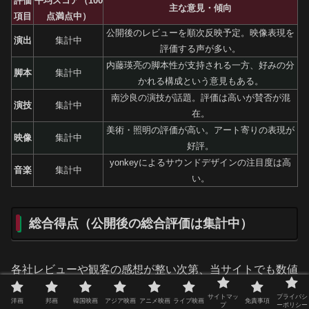
評価
平均スコア（100
主な意見・傾向
項目
点満点中）
公開後のレビューを順次反映予定。映像表現を
演出
集計中
評価する声が多い。
内藤瑛亮の脚本性が支持される一方、好みの分
脚本
集計中
かれる構成という意見もある。
南沙良の演技が話題。評価は高いが賛否が混
演技
集計中
在。
美術・照明の評価が高い。アート寄りの表現が
映像
集計中
好評。
yonkeyによるサウンドデザインの注目度は高
音楽
集計中
い。
総合得点（公開後の総合評価は集計中）
各社レビューや観客の感想が整い次第、当サイトでも数値
化して公開します。現時点では、映像と演出に対する注目
サイトマッ
プライバシ
洋画
邦画
韓国映画
アジア映画
アニメ映画
ライブ映画
免責事項
プ
ーポリシー
度が高いという事実が確認されています。