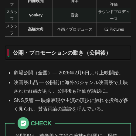
内藤瑛亮
脚本
フ
評価
スタッ
サウンドプロデュ
yonkey
音楽
フ
ース
スタッ
髙橋大典
企画／プロデュース
K2 Pictures
フ
公開・プロモーションの動き（公開後）
劇場公開（全国）— 2026年2月6日より上映開始。
映画祭出品 — 公開前に海外のジャンル映画祭で上映
された経緯があり、公開後も評価が話題に。
SNS反響 — 映像表現や主演の演技に触れる投稿が多
く見られ、賛否両論の議論を呼んでいる。
CHECK
公開後は、映像美と主役の演技が話題に。配信