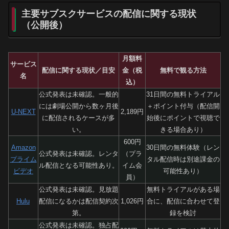
主要サブスクサービスの配信に関する現状
（公開後）
月額料
サービス
配信に関する現状／目安
金（税
無料で観る方法
名
込）
公式発表は未確認。一般的
31日間の無料トライアル
には劇場公開から数ヶ月後
＋ポイント付与（配信開
U-NEXT
2,189円
に配信されるケースが多
始後にポイントで視聴で
い。
きる場合あり）
600円
Amazon
30日間の無料体験（レン
公式発表は未確認。レンタ
（プラ
プライム
タル配信時は別途課金の
ル配信となる可能性あり。
イム会
ビデオ
可能性あり）
員）
公式発表は未確認。見放題
無料トライアルがある場
Hulu
配信になるかは配信契約次
1,026円
合に、配信に合わせて登
第。
録を検討
公式発表は未確認。独占配