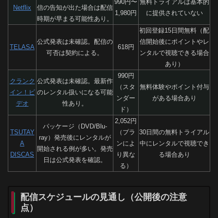
990円〜
無料トライアルは基本的
Netflix
信の告知が出た場合は配信
1,980円
に提供されていない
時期が早まる可能性あり。
初回登録15日間無料（配
公式発表は未確認。配信の
信開始後にポイントやレ
TELASA
618円
可否は契約による。
ンタルで視聴できる場合
あり）
990円
クランク
公式発表は未確認。最新作
（スタ
無料体験やポイント付与
イン！ビ
のレンタル扱いになる可能
ンダー
がある場合あり
デオ
性あり。
ド）
2,052円
パッケージ（DVD/Blu-
TSUTAY
（プラ
30日間の無料トライアル
ray）発売後にレンタルが
A
ンによ
中にレンタルで視聴でき
開始される例が多い。発売
DISCAS
り異な
る場合あり
日は公式発表を確認。
る）
配信スケジュールの見通し（公開後の注意
点）