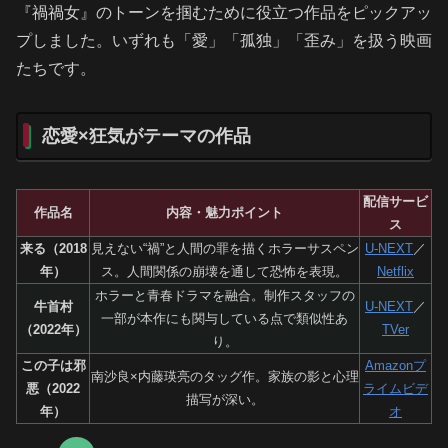
『禍禍女』のトーンを掴むために役立つ作品をピックアッ
プしました。いずれも「愛」「孤独」「歪み」を扱う映画
たちです。
恋愛×狂気がテーマの作品
配信サービ
作品名
内容・魅力ポイント
ス
来る（2018
見えない“禍”と人間の罪を描くホラーサスペン
U-NEXT
／
年）
ス。人間関係の崩壊を通して恐怖を表現。
Netflix
ホラーと青春ドラマを融合。制作スタッフの
牛首村
U-NEXT
／
一部が本作にも関与している点で類似性あ
（2022年）
TVer
り。
この子は邪
Amazonプ
南沙良×内藤瑛亮のタッグ作。家族の影と心理
悪（2022
ライムビデ
描写が深い。
年）
オ