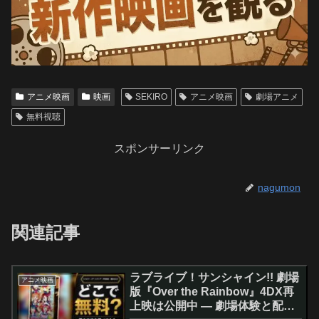
アニメ映画
映画
SEKIRO
アニメ映画
劇場アニメ
無料視聴
スポンサーリンク
nagumon
関連記事
ラブライブ！サンシャイン!! 劇場
アニメ映画
版『Over the Rainbow』4DX再
上映は公開中 — 劇場体験と配信