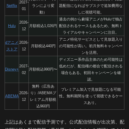
2027-
Netflix
ランにより変
題配信になればサブスクで追加費用な
01
動）
しに視聴可能。
過去の例から劇場アニメがHuluで独占
2026-
Hulu
月額税込1,026円
配信されるケースもあるため、無料ト
12
ライアルやキャンペーンに注目。
アニメ特化サービスとして見放題入り
dアニメ
2026-
月額税込440円
の可能性が高い。初月無料キャンペー
ストア
12
ンを活用。
ディズニー系作品主体のため可能性は
2027-
低めだが、配信権の都合で配信される
Disney+
月額税込990円〜
02
場合もある。初回キャンペーンを確
認。
無料（広告あ
プレミアム加入で見放題になる可能
2026-
り）/ABEMAプ
ABEMA
性。無料期間を使って視聴できるケー
12
レミアム月額税
スあり。
込960円
上記はあくまで配信予測です。公式配信情報が出次第、配