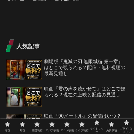
人気記事
劇場版『鬼滅の刃 無限城編 第一章』
はどこで観られる？配信・無料視聴の
最新見通し
映画『君の声を聴かせて』はどこで観
られる？現在の上映と配信の見通し
映画『90メートル』の配信はいつ？
DVD・Blu-ray発売日と視聴方法【山時
聡真・菅野美穂】
サイトマッ
プライバシ
洋画
邦画
韓国映画
アジア映画
アニメ映画
ライブ映画
免責事項
プ
ーポリシー