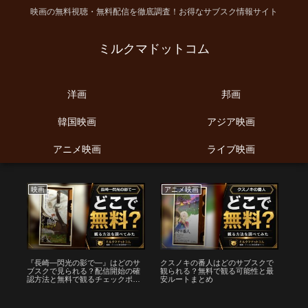
映画の無料視聴・無料配信を徹底調査！お得なサブスク情報サイト
ミルクマドットコム
洋画
邦画
韓国映画
アジア映画
アニメ映画
ライブ映画
映画
アニメ映画
ア
配
『長崎―閃光の影で―』はどのサ
クスノキの番人はどのサブスクで
劇場
済
ブスクで見られる？配信開始の確
観られる？無料で観る可能性と最
章
認方法と無料で観るチェックポイ
安ルートまとめ
料
ント