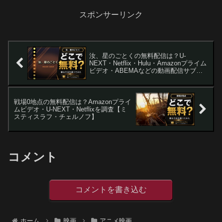
スポンサーリンク
汝、星のごとくの無料配信は？U-
NEXT・Netflix・Hulu・Amazonプライム
ビデオ・ABEMAなどの動画配信サブス
クサービスを調査【横浜流星・広瀬す
ず】
戦場0地点の無料配信は？Amazonプライ
ムビデオ・U-NEXT・Netflixを調査【ミ
スティスラフ・チェルノフ】
コメント
コメントを書き込む
ホーム
映画
アニメ映画