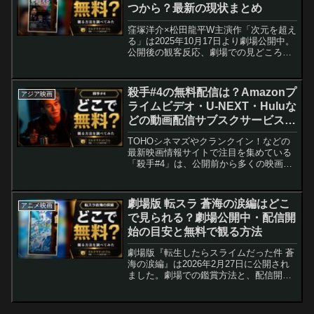
つから？最新の現状まとめ
窪塚洋介×松田龍平W主演作「次元を超え
る」は2025年10月17日より劇場公開中。
公開後の観客反応、劇場での見どころ、
配信の見通しやよくある質問を最新の状
況に整理しました。これから観る人向け
の実用情報付き。
殺手#4の無料配信は？Amazonプ
アジア映画
ライムビデオ・U-NEXT・Huluな
どの動画配信サブスクサービスを
調査【ジェフリー・ガイ・リョ
TOHOシネマズやクランクイン！などの
ン・コイイン】
最新映画情報サイトで注目を集めている
「殺手#4」は、公開前から多くの映画フ
ァンがその動向に期待を寄せています。
このページでは、「殺手#4」を「無料で
観る方法」に焦点を当て、「各動画配信
劇場版 転スラ 蒼海の涙編はどこ
アニメ映画
サブスクサービスで...
で見られる？劇場公開中・配信開
始の目安と無料で観る方法
劇場版『転生したらスライムだった件 蒼
海の涙編』は2026年2月27日に公開され
ました。劇場での鑑賞方法と、配信開始
の目安、無料で観るためのルートを解説
します。