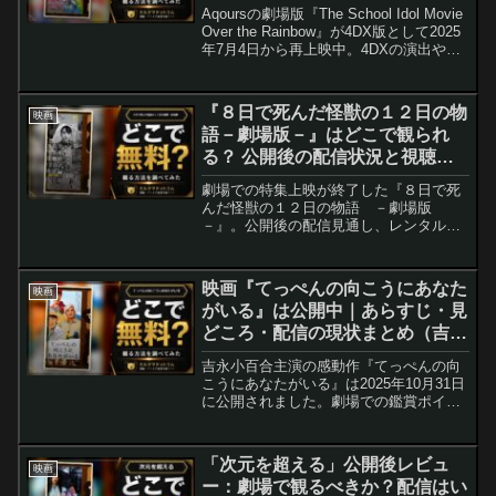
状況まとめ
Aqoursの劇場版『The School Idol Movie
Over the Rainbow』が4DX版として2025
年7月4日から再上映中。4DXの演出や劇
場での観賞ポイント、配信サービスの現
状（執筆時点）やよくある質問を整理し
ました。劇場に行く前に押さえておきた
『８日で死んだ怪獣の１２日の物
映画
い情報を全網羅。
語－劇場版－』はどこで観られ
る？ 公開後の配信状況と視聴ル
ートまとめ
劇場での特集上映が終了した『８日で死
んだ怪獣の１２日の物語 －劇場版
－』。公開後の配信見通し、レンタル・
Blu-rayの入手方法、観賞のコツを最新情
報に沿って整理しました。配信の有無や
最安ルートを探す人向けの実践ガイドで
映画『てっぺんの向こうにあなた
映画
す。
がいる』は公開中｜あらすじ・見
どころ・配信の現状まとめ（吉永
小百合・天海祐希・のん）
吉永小百合主演の感動作『てっぺんの向
こうにあなたがいる』は2025年10月31日
に公開されました。劇場での鑑賞ポイン
ト、キャストの演技、映像表現、そして
現時点で判明しているサブスク配信の見
通しを整理してお届けします。
「次元を超える」公開後レビュ
映画
ー：劇場で観るべきか？配信はい