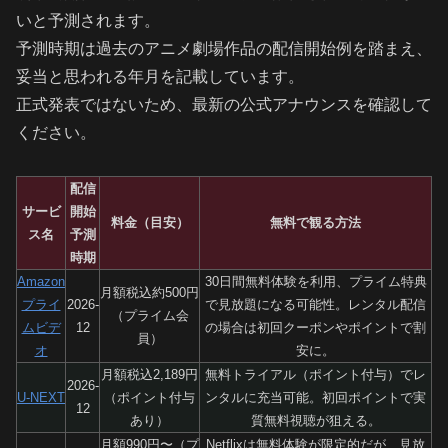
いと予測されます。
予測時期は過去のアニメ劇場作品の配信開始例を踏まえ、
妥当と思われる年月を記載しています。
正式発表ではないため、最新の公式アナウンスを確認して
ください。
配信
サービ
開始
料金（目安）
無料で観る方法
ス名
予測
時期
Amazon
30日間無料体験を利用、プライム特典
月額税込約500円
プライ
2026-
で見放題になる可能性。レンタル配信
（プライム会
ムビデ
12
の場合は初回クーポンやポイントで割
員）
オ
安に。
月額税込2,189円
無料トライアル（ポイント付与）でレ
2026-
U-NEXT
（ポイント付与
ンタルに充当可能。初回ポイントで実
12
あり）
質無料視聴が狙える。
月額990円〜（プ
Netflixは無料体験が限定的だが、見放