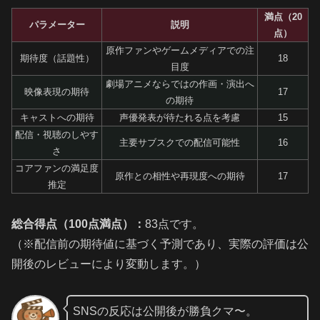
満点（20
パラメーター
説明
点）
原作ファンやゲームメディアでの注
期待度（話題性）
18
目度
劇場アニメならではの作画・演出へ
映像表現の期待
17
の期待
キャストへの期待
声優発表が待たれる点を考慮
15
配信・視聴のしやす
主要サブスクでの配信可能性
16
さ
コアファンの満足度
原作との相性や再現度への期待
17
推定
総合得点（100点満点）：
83点です。
（※配信前の期待値に基づく予測であり、実際の評価は公
開後のレビューにより変動します。）
SNSの反応は公開後が勝負クマ〜。