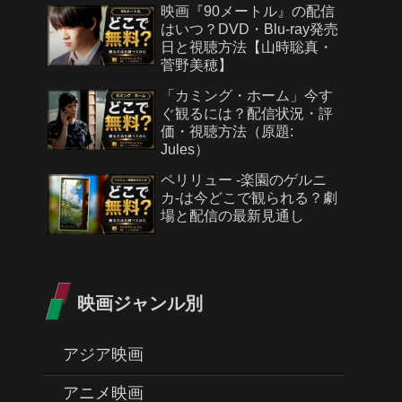
映画『90メートル』の配信
はいつ？DVD・Blu-ray発売
日と視聴方法【山時聡真・
菅野美穂】
「カミング・ホーム」今す
ぐ観るには？配信状況・評
価・視聴方法（原題:
Jules）
ペリリュー -楽園のゲルニ
カ-は今どこで観られる？劇
場と配信の最新見通し
映画ジャンル別
アジア映画
アニメ映画