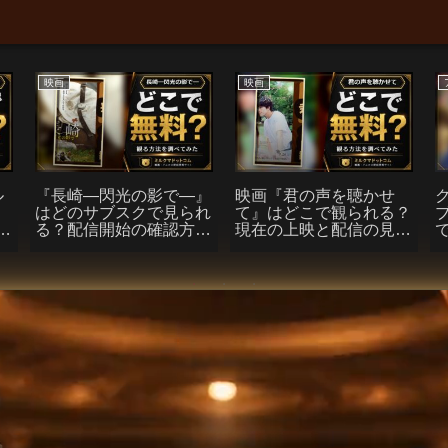
映画
映画
ル
『長崎―閃光の影で―』
映画『君の声を聴かせ
れ
はどのサブスクで見られ
て』はどこで観られる？
見
る？配信開始の確認方法
現在の上映と配信の見通
と無料で観るチェックポ
し
イント