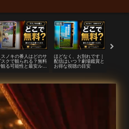
アニメ映画
映画
アニメ映画
クスノキの番人はどのサ
ほどなく、お別れです｜
「機動戦
ブスクで観られる？無料
配信はいつ？劇場鑑賞と
光のハサ
で観る可能性と最安ルー
お得な視聴の目安
ーの魔
トまとめ
れる？
方法ま