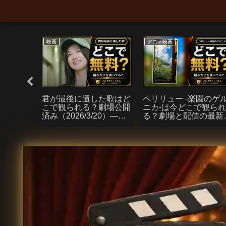
映画
アニメ映画
ちはどこ
君が最後に遺した歌はど
ペリリュー -楽園のゲ
信・円盤
こで観られる？劇場公開
ニカ-は今どこで観ら
開後）
済み（2026/3/20）――
る？劇場と配信の最新
配信状況と安く観る方法
通し
まとめ