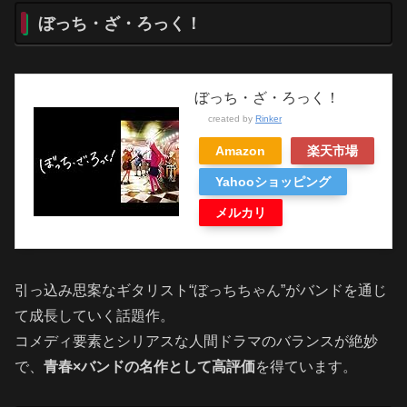
ぼっち・ざ・ろっく！
ぼっち・ざ・ろっく！
created by
Rinker
Amazon
楽天市場
Yahooショッピング
メルカリ
引っ込み思案なギタリスト“ぼっちちゃん”がバンドを通じ
て成長していく話題作。
コメディ要素とシリアスな人間ドラマのバランスが絶妙
で、
青春×バンドの名作として高評価
を得ています。