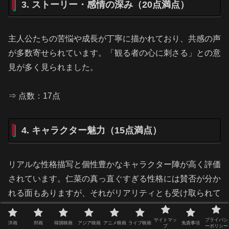
3. ストーリー・感情の深み（20点満点）
主人公たちの苦悩や成長が丁寧に描かれており、共感の声
が多数寄せられています。「観る者の心に刺さる」との意
見が多く見られました。
⇒ 点数：17点
4. キャラクター魅力（15点満点）
リアルな性格描写と個性豊かなキャラクター陣が高く評価
されています。仁菜の真っ直ぐすぎる性格には賛否が分か
れる面もありますが、それがリアリティとも受け取られて
います。
サイトマッ
プライバシ
洋画
邦画
韓国映画
アジア映画
アニメ映画
ライブ映画
免責事項
プ
ーポリシー