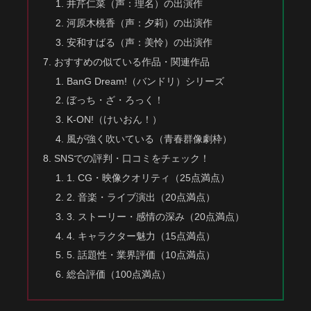
井芹仁菜（声：理名）の出演作
河原木桃香（声：夕莉）の出演作
安和すばる（声：美怜）の出演作
おすすめの似ている作品・関連作品
BanG Dream!（バンドリ）シリーズ
ぼっち・ざ・ろっく！
K-ON!（けいおん！）
風が強く吹いている（青春群像劇枠）
SNSでの評判・口コミをチェック！
1. CG・映像クオリティ（25点満点）
2. 音楽・ライブ演出（20点満点）
3. ストーリー・感情の深み（20点満点）
4. キャラクター魅力（15点満点）
5. 話題性・業界評価（10点満点）
総合評価（100点満点）