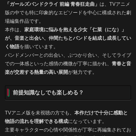
「ガールズバンドクライ 前編 青春狂走曲」
は、TVアニメ
版の中でも特に印象的なエピソードを中心に構成された劇
場編集作品です。
本作は、
家庭環境に悩みを抱える少女「仁菜（にな）」
が、音楽と出会い、仲間たちとバンドを結成し成長してい
く物語
を描いています。
バンドメンバーとの出会い、ぶつかり合い、そしてライブ
での一体感といった感情の機微が丁寧に描かれ、
青春と音
楽が交差する熱量の高い展開
が魅力です。
前提知識なしでも楽しめる？
TVアニメ版を未視聴の方でも、
本作だけで十分に感動と
物語の流れを理解できる構成
になっています。
主要キャラクターの心情や関係性が丁寧に再編集されてお