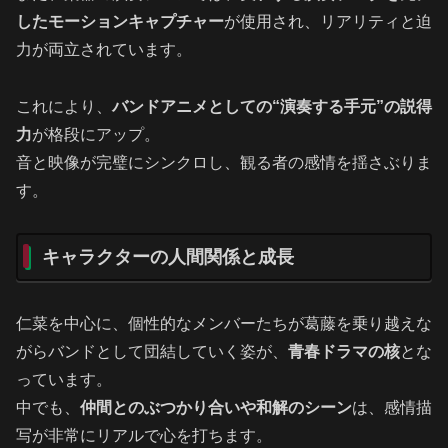
したモーションキャプチャー
が使用され、リアリティと迫
力が両立されています。
これにより、
バンドアニメとしての“演奏する手元”の説得
力
が格段にアップ。
音と映像が完璧にシンクロし、観る者の感情を揺さぶりま
す。
キャラクターの人間関係と成長
仁菜を中心に、個性的なメンバーたちが葛藤を乗り越えな
がらバンドとして団結していく姿が、
青春ドラマの核
とな
っています。
中でも、
仲間とのぶつかり合いや和解のシーン
は、感情描
写が非常にリアルで心を打ちます。