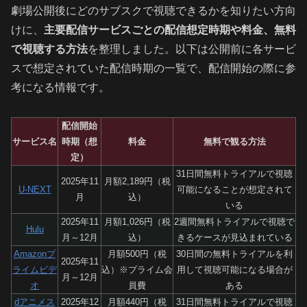
劇場公開後にどのサブスクで視聴できるかを知りたい方向
けに、
主要配信サービスごとの配信想定時期や料金、無料
で視聴する方法
を整理しました。以下は公開前に各サービ
スで想定されていた配信時期の一覧で、配信開始の際に参
考になる情報です。
配信開始
サービス名
時期（想
料金
無料で観る方法
定）
31日間無料トライアルで視聴
2025年11
月額2,189円（税
U-NEXT
可能になることが想定されて
月
込）
いる
2025年11
月額1,026円（税
2週間無料トライアルで視聴で
Hulu
月～12月
込）
きるケースが見込まれている
Amazonプ
月額500円（税
30日間の無料トライアルを利
2025年11
ライムビデ
込）※プライム会
用して視聴可能になる場合が
月～12月
オ
員費
ある
dアニメス
2025年12
月額440円（税
31日間無料トライアルで視聴