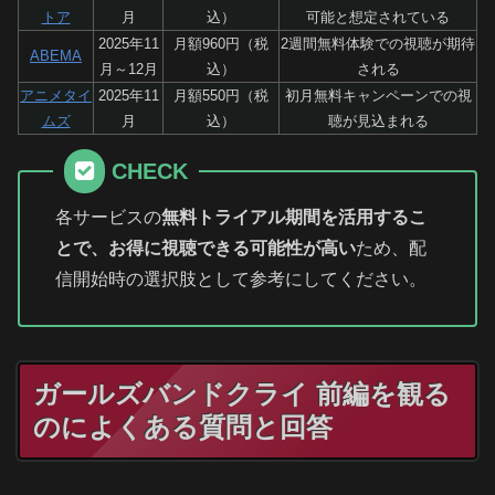
トア
月
込）
可能と想定されている
2025年11
月額960円（税
2週間無料体験での視聴が期待
ABEMA
月～12月
込）
される
アニメタイ
2025年11
月額550円（税
初月無料キャンペーンでの視
ムズ
月
込）
聴が見込まれる
CHECK
各サービスの
無料トライアル期間を活用するこ
とで、お得に視聴できる可能性が高い
ため、配
信開始時の選択肢として参考にしてください。
ガールズバンドクライ 前編を観る
のによくある質問と回答