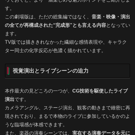
す。
この劇場版は、ただの総集編ではなく、
音楽・映像・演出
の全てが再構成された“完成形”とも言える内容
となってい
ます。
TV版では描ききれなかった繊細な感情表現や、キャラク
ター同士の化学反応が色濃く描かれています。
視覚演出とライブシーンの迫力
本作最大の見どころの一つが、
CG技術を駆使したライブ
演出
です。
カメラアングル、ステージ演出、観客の動きまで緻密に再
現されており、まるで本物のライブに参加しているかのよ
うな臨場感が体感できます。
また、楽器の演奏シーンでは、
実在する演奏データを元に