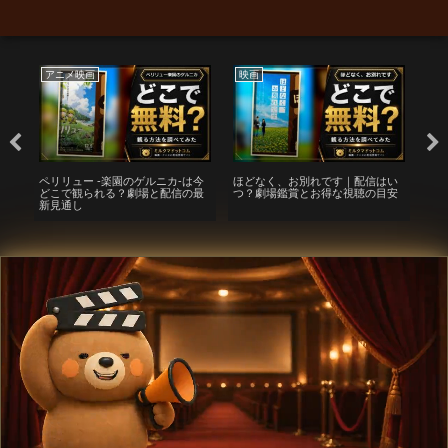
アニメ映画
映画
ア
？
ペリリュー -楽園のゲルニカ-は今
ほどなく、お別れです｜配信はい
「機
手
どこで観られる？劇場と配信の最
つ？劇場鑑賞とお得な視聴の目安
ェイ
新見通し
ら
と