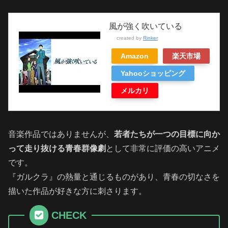
風が強く吹いている
created by
Rinker
Amazon
楽天市場
Yahooショッピング
メルカリ
音楽作品ではありませんが、
若者たちが一つの目標に向か
って走り抜ける青春群像劇
として非常に評価の高いアニメ
です。
『ガルクラ』の熱量と通じるものがあり、青春の切なさを
描いた作品が好きな方に刺さります。
CHECK