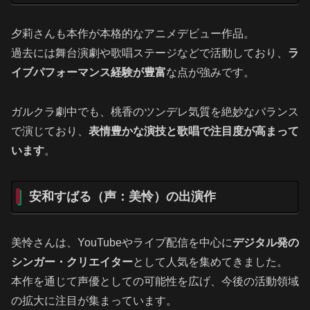
夕莉さんも本作が本格的なアニメデビュー作品。
過去には舞台演劇や歌唱ステージなどで活動しており、
ラ
イブパフォーマンス経験が豊富
な点が強みです。
ガルクラ劇中でも、桃香のツンデレ気質を絶妙なバランス
で演じており、
表情豊かな演技と歌唱で注目度が高まって
います
。
安和すばる（声：美怜）の出演作
美怜さんは、YouTubeやライブ配信を中心に
デジタル発の
シンガー・クリエイター
として人気を集めてきました。
本作を通じて声優としての可能性を広げ、今後の活動領域
の拡大に注目が集まっています。