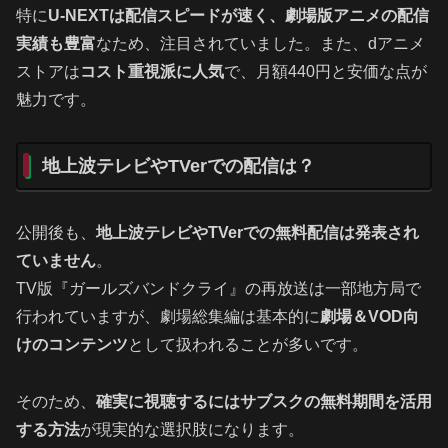
特に
U-NEXTは配信スピードが速く、劇場版アニメの配信
実績も豊富
なため、注目されていました。また、dアニメ
ストアは
コスト重視派に人気
で、月額440円と安価な点が
魅力です。
地上波テレビやTVerでの配信は？
公開後も、
地上波テレビやTVerでの無料配信は発表され
ていません
。
TV版『ガールズバンドクライ』の再放送は一部地方局で
行われていますが、劇場総集編は基本的に
劇場＆VOD向
けのコンテンツ
として扱われることが多いです。
そのため、
確実に視聴するにはサブスクの無料期間を活用
する方法
が現実的な選択肢になります。