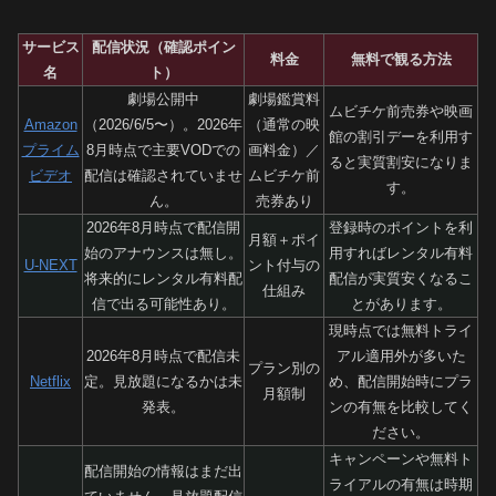
サービス
配信状況（確認ポイン
料金
無料で観る方法
名
ト）
劇場公開中
劇場鑑賞料
ムビチケ前売券や映画
Amazon
（2026/6/5〜）。2026年
（通常の映
館の割引デーを利用す
プライム
8月時点で主要VODでの
画料金）／
ると実質割安になりま
ビデオ
配信は確認されていませ
ムビチケ前
す。
ん。
売券あり
2026年8月時点で配信開
登録時のポイントを利
月額＋ポイ
始のアナウンスは無し。
用すればレンタル有料
U-NEXT
ント付与の
将来的にレンタル有料配
配信が実質安くなるこ
仕組み
信で出る可能性あり。
とがあります。
現時点では無料トライ
2026年8月時点で配信未
アル適用外が多いた
プラン別の
Netflix
定。見放題になるかは未
め、配信開始時にプラ
月額制
発表。
ンの有無を比較してく
ださい。
キャンペーンや無料ト
配信開始の情報はまだ出
ライアルの有無は時期