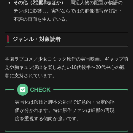
その他（岩瀬洋志ほか）
：周辺人物の配置が物語の
テンポに影響し、実写ならではの群像描写が好評・
不評の両面を生んでいる。
ジャンル・対象読者
学園ラブコメ／少女コミック原作の実写映画。ギャップ萌
えや胸キュン演出を楽しみたい10代後半〜20代中心の観
客に支持されています。
CHECK
実写化は演技と脚本の処理で好意的・否定的評
価が分かれます。特に原作ファンは細部の再現
度を重視する傾向が強いです。