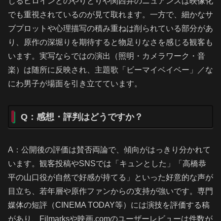
じるヒロインとのやりとりや関西弁のニュアンスは映像化
でも重視されているのが見て取れます。一方で、細かなサ
ブプロットや心理描写の積み重ねは削られている部分があ
り、原作の深堀りを期待すると物足りなさを感じる観客も
います。実写ならではの演出（照明・カメラワーク・音
楽）は随所に反映され、主題歌「ビーマイベイベー」／な
にわ男子が場面を引き立てています。
Q：感想・評判はどうですか？
A：公開後の評価は賛否両論で、傾向がはっきり分かれて
います。観客投稿やSNSでは「キュンとした」「高橋恭
平の山口役が自然で好感が持てる」といった好意的な声が
目立ち、若年層や原作ファンからの支持が強いです。専門
媒体の短評（CINEMA TODAY等）には演技を評価する稿
があり、Filmarksや映画.comのユーザーレビューは件数が