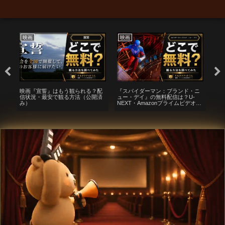
映画
映画
ア
る
映画『宣誓』はもう観られる？配
『スパイダーマン：ブランド・ニ
ク
法
信状況・最安で観る方法（公開済
ュー・デイ』の無料配信は？U-
観
み）
NEXT・Amazonプライムビデオ・
安
Huluなどの動画配信サブスクサー
ビスを調査【ピーター・パーカ
ー・マイルズ・モラレス】