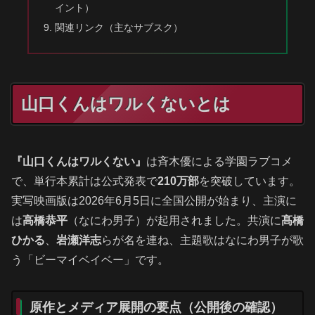
イント）
関連リンク（主なサブスク）
山口くんはワルくないとは
『山口くんはワルくない』
は斉木優による学園ラブコメ
で、単行本累計は公式発表で
210万部
を突破しています。
実写映画版は2026年6月5日に全国公開が始まり、主演に
は
高橋恭平
（なにわ男子）が起用されました。共演に
髙橋
ひかる
、
岩瀬洋志
らが名を連ね、主題歌はなにわ男子が歌
う「ビーマイベイベー」です。
原作とメディア展開の要点（公開後の確認）