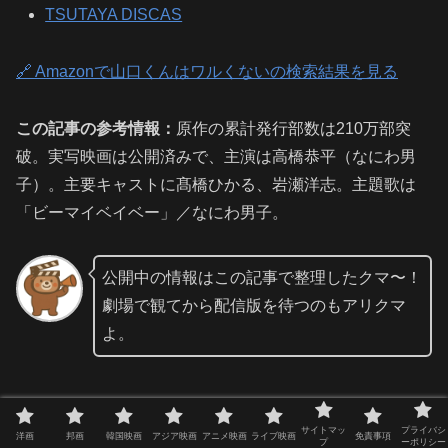
TSUTAYA DISCAS
🔗 Amazonで山口くんはワルくないの検索結果を見る
この記事の参考情報：
原作の累計発行部数は210万部突
破。実写映画は公開済みで、主演は高橋恭平（なにわ男
子）。主要キャストに髙橋ひかる、岩瀬洋志。主題歌は
「ビーマイベイベー」／なにわ男子。
公開中の情報はこの記事で整理したクマ〜！
劇場で観てから配信版を待つのもアリクマ
よ。
サイトマッ
プライバシ
洋画
邦画
韓国映画
アジア映画
アニメ映画
ライブ映画
免責事項
プ
ーポリシー