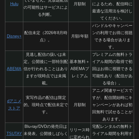
ていません。見放題配信
Hulu
月額制
によるため、配信時に
の可能性はサービスによ
最適な活用法を検討し
る判断。
てください。
バンドルやキャンペー
配信未定（2026年8月時
ンの利用でお得に視聴
Disney+
月額/年額
点）。
できる場合がありま
す。
見逃し配信の扱いは未
プレミアムの無料トラ
定。公開後に一部特別配
基本無料＋
イアル期間の取得で初
ABEMA
信が行われることはあり
ABEMAプ
回はお得に視聴できる
ますが現時点では未掲
レミアム
可能性あり（配信があ
載。
る場合）。
アニメ関連サービスで
実写作品の配信は限定
すが、配信開始時にキ
dアニメ
的。現時点で配信未定で
月額制
ャンペーンがあれば初
ストア
す。
回無料で試せることが
あります。
Blu-ray/DVDの発売日は
宅配レンタルの無料ト
リリース時
TSUTAY
未発表。公開後しばらく
ライアル期間を利用す
に定められ