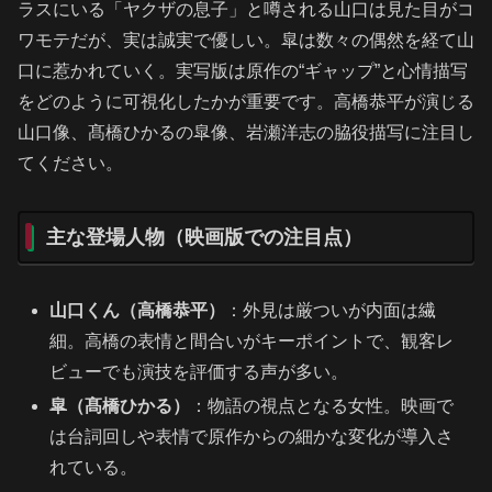
ラスにいる「ヤクザの息子」と噂される山口は見た目がコ
ワモテだが、実は誠実で優しい。皐は数々の偶然を経て山
口に惹かれていく。実写版は原作の“ギャップ”と心情描写
をどのように可視化したかが重要です。高橋恭平が演じる
山口像、髙橋ひかるの皐像、岩瀬洋志の脇役描写に注目し
てください。
主な登場人物（映画版での注目点）
山口くん（高橋恭平）
：外見は厳ついが内面は繊
細。高橋の表情と間合いがキーポイントで、観客レ
ビューでも演技を評価する声が多い。
皐（髙橋ひかる）
：物語の視点となる女性。映画で
は台詞回しや表情で原作からの細かな変化が導入さ
れている。