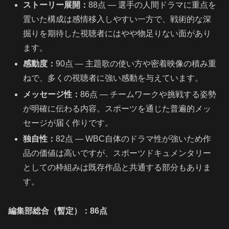
ストーリー展開：
88点 — 選手の人間ドラマに重点を
置いた構成は感情移入しやすい一方で、戦術的な深
掘りを期待した視聴者にはやや物足りない面があり
ます。
感動度：
90点 — 主題歌の使い方や密着映像の積み重
ねで、多くの視聴者に強い感動を与えています。
メッセージ性：
86点 — チームワークや挑戦する姿勢
が明確に伝わる内容。スポーツを通じた普遍的メッ
セージが届く作りです。
独自性：
82点 — WBC自体のドラマ性が強いため作
品の価値は高いですが、スポーツドキュメンタリー
としての枠組みは既存作品と共通する部分もありま
す。
編集部総合（暫定）：86点