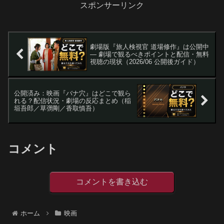
す。[RRWKEEP0]などの保護要素は記事
スポンサーリンク
内にそのまま掲載しています。
劇場版『旅人検視官 道場修作』は公開中
— 劇場で観るべきポイントと配信・無料
視聴の現状（2026/06 公開後ガイド）
公開済み：映画『バナ穴』はどこで観ら
れる？配信状況・劇場の反応まとめ（稲
垣吾郎／草彅剛／香取慎吾）
コメント
コメントを書き込む
ホーム
映画