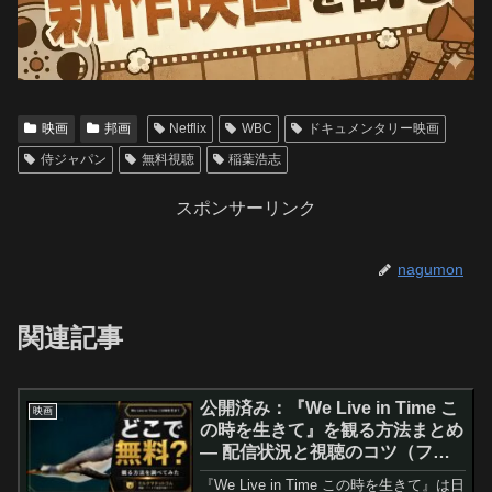
映画
邦画
Netflix
WBC
ドキュメンタリー映画
侍ジャパン
無料視聴
稲葉浩志
スポンサーリンク
nagumon
関連記事
公開済み：『We Live in Time こ
映画
の時を生きて』を観る方法まとめ
— 配信状況と視聴のコツ（フロ
ーレンス・ピュー／アンドリュ
『We Live in Time この時を生きて』は日