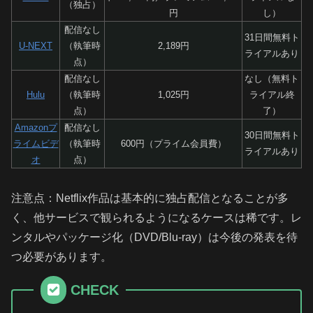
（独占）
円
し）
配信なし
31日間無料ト
U-NEXT
（執筆時
2,189円
ライアルあり
点）
配信なし
なし（無料ト
Hulu
（執筆時
1,025円
ライアル終
点）
了）
Amazonプ
配信なし
30日間無料ト
ライムビデ
（執筆時
600円（プライム会員費）
ライアルあり
オ
点）
注意点：Netflix作品は基本的に独占配信となることが多
く、他サービスで観られるようになるケースは稀です。レ
ンタルやパッケージ化（DVD/Blu‑ray）は今後の発表を待
つ必要があります。
CHECK