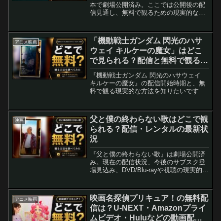
ー・ガーフィールド）
本で劇場公開済み。ここでは公開後の配
信見通し、無料で観るための現実的な手
段、よくある質問を最新の観測情報に基
づき整理しました。配信開始のタイミン
グやサブスク別の狙いどころも解説して
「機動戦士ガンダム 閃光のハサ
アニメ映画
います。
ウェイ キルケーの魔女」はどこ
で見られる？配信と無料で観る方
法まとめ
『機動戦士ガンダム 閃光のハサウェイ
キルケーの魔女』の配信開始時期と、無
料で観る現実的な方法を知りたいです
か？ 劇場公開を経た配信予測と、初回特
典やポイントを使って実質無料にするた
めの代表的な手順をわかりやすく解説し
父と僕の終わらない歌はどこで観
映画
ます。個別レンタルと見...
られる？配信・レンタルの最新状
況
『父と僕の終わらない歌』は劇場公開済
み。現在の配信状況、今後のサブスク登
場見込み、DVD/Blu-rayや視聴の現実的な
方法を発売後の情報に基づいて整理しま
した。無料で観るために何をすべきかも
わかります。
映画名探偵プリキュア！の無料配
アニメ映画
信は？U-NEXT・Amazonプライ
ムビデオ・Huluなどの動画配信