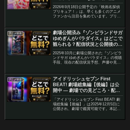
サブスクサービスを調査【本名陽
2026年9月18日公開予定の「映画名探偵
子・ゆかな・田中理恵】
プリキュア！」は、早くも多くのアニメ
ファンから注目を集めています。プリキ
ュアシリーズに新たな風を吹き込む「探
偵」というテーマが、どのような物語を
紡ぎ出すのか、期待に胸を膨らませてい
劇場公開済み『ゾンビランドサガ
アニメ映画
る方も多いのではな...
ゆめぎんがパラダイス』はどこで
観られる？配信状況と公開後の現
状まとめ
2025年10月に劇場公開された『ゾンビラ
ンドサガ ゆめぎんがパラダイス』の視聴
手段、現在の配信状況予想、声優や見ど
ころ、公開後の反応を整理。劇場で見逃
した人や、サブスクで安く観たい人のた
めの最新ガイド。
アイドリッシュセブン First
アニメ映画
BEAT! 劇場総集編【後編】は公
開中 — 劇場での見どころ・配信
状況と観客の反応まとめ
「アイドリッシュセブン First BEAT! 劇
場総集編【後編】」は2025年12月5日に
公開され、劇場で鑑賞可能です。本記事
では公開後の見どころ解説、映像・音響
の違い、来場者特典の状況、配信
（VOD）に関する現状とよくある質問、
声優出演作のガイドを詳しくまとめま