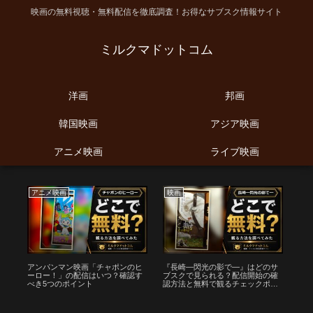
映画の無料視聴・無料配信を徹底調査！お得なサブスク情報サイト
ミルクマドットコム
洋画
邦画
韓国映画
アジア映画
アニメ映画
ライブ映画
アニメ映画
映画
ア
い
アンパンマン映画「チャポンのヒ
『長崎―閃光の影で―』はどのサ
ク
安
ーロー！」の配信はいつ？確認す
ブスクで見られる？配信開始の確
観
べき5つのポイント
認方法と無料で観るチェックポイ
安
ント