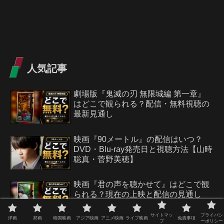
人気記事
劇場版『鬼滅の刃 無限城編 第一章』
はどこで観られる？配信・無料視聴の
最新見通し
映画『90メートル』の配信はいつ？
DVD・Blu-ray発売日と視聴方法【山時
聡真・菅野美穂】
映画『君の声を聴かせて』はどこで観
られる？現在の上映と配信の見通し
サイトマッ
プライバシ
洋画
邦画
韓国映画
アジア映画
アニメ映画
ライブ映画
免責事項
プ
ーポリシー