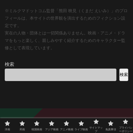
※ミルクマドットコム監督「熊田 映見（くまだ えいみ）」のプロ
フィールは、本サイトの世界観を演出するためのフィクション設
定です。
実在の人物・団体とは一切関係ありません。映画・アニメ・ドラ
マをもっと楽しく、親しみやすく紹介するためのキャラクター監
修として表現しています。
検索
検索
ミルクマドットコム
サイトマッ
プライバシ
洋画
邦画
韓国映画
アジア映画
アニメ映画
ライブ映画
免責事項
プ
ーポリシー