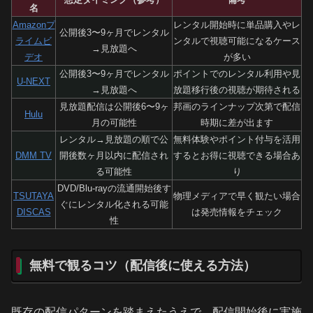
名
Amazonプ
レンタル開始時に単品購入やレ
公開後3〜9ヶ月でレンタル
ライムビ
ンタルで視聴可能になるケース
→見放題へ
デオ
が多い
公開後3〜9ヶ月でレンタル
ポイントでのレンタル利用や見
U-NEXT
→見放題へ
放題移行後の視聴が期待される
見放題配信は公開後6〜9ヶ
邦画のラインナップ次第で配信
Hulu
月の可能性
時期に差が出ます
レンタル→見放題の順で公
無料体験やポイント付与を活用
DMM TV
開後数ヶ月以内に配信され
するとお得に視聴できる場合あ
る可能性
り
DVD/Blu-rayの流通開始後す
TSUTAYA
物理メディアで早く観たい場合
ぐにレンタル化される可能
DISCAS
は発売情報をチェック
性
無料で観るコツ（配信後に使える方法）
既存の配信パターンを踏まえたうえで、配信開始後に実施