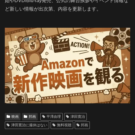
始やDVD/Blu-ray発売、公式の舞台挨拶やイベント情報な
ど新しい情報が出次第、内容を更新します。
映画
邦画
平澤由理
津田寛治
津田寛治に撮休はない
無料視聴
邦画