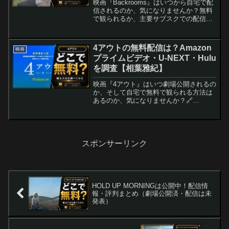
映画『Backrooms』はいつから自宅で配
信されるのか、気になりませんか？無料
で観られるか、主要サブスクでの配信時
期を知りたい方に向けて、配信可能性の
高いサービスや最安で観る方法を徹底解
説します。🔗 AmazonでBackroomsの検
4アウトの無料配信は？Amazon
映画
索...
プライムビデオ・U-NEXT・Hulu
を調査【相葉雅紀】
映画『4アウト』はいつ劇場公開されるの
か、そして自宅で無料で観られる方法は
あるのか、気になりませんか？🔗
Amazonで4アウトの検索結果を見る🔗 楽
天で4アウトの検索結果を見る4アウトは
どこで観れるクマ？相葉雅紀が監督役っ
て聞いたクマ〜！...
スポンサーリンク
HOLD UP MORNINGは公開中！配信情
報・評判まとめ（劇場公開済・配信は未
発表）