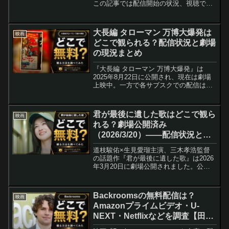
この記事では配信開始の状況、視聴でき
るサービスと料金、無料で観る手順をわ
かりやすくまとめました。劇場に行けな
かった人も自宅でチェック。
大長編 タローマン 万博大爆発は
映画
どこで観られる？配信状況と劇場
の現況まとめ
『大長編 タローマン 万博大爆発』は
2025年8月22日に公開され、現在は劇場
上映中。一方で各サブスクでの配信は未
定のままです。本記事は公開後の現状、
SNSでの反響、視聴に役立つサービス情
報とよくある質問を最新状況に合わせて
君が最後に遺した歌はどこで観ら
映画
整理しました。
れる？劇場公開済み
（2026/3/20）――配信状況と安
く観る方法まとめ
道枝駿佑×生見愛瑠主演、三木孝浩監督
の話題作『君が最後に遺した歌』は2026
年3月20日に劇場公開されました。公開
後の配信状況、サブスク別の視聴パター
ン、実際に安く観るための現実的な方法
（トライアル・ポイント・レンタルの活
Backroomsの無料配信は？
映画
用）を整理します。※配信開始日は各サ
Amazonプライムビデオ・U-
ービスの発表を優先してください。
NEXT・Netflixなどを調査【田辺
桃子・仲村トオル】