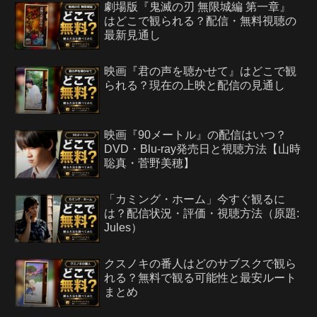
劇場版『鬼滅の刃 無限城編 第一章』
はどこで観られる？配信・無料視聴の
最新見通し
映画『君の声を聴かせて』はどこで観
られる？現在の上映と配信の見通し
映画『90メートル』の配信はいつ？
DVD・Blu-ray発売日と視聴方法【山時
聡真・菅野美穂】
「カミング・ホーム」今すぐ観るに
は？配信状況・評価・視聴方法（原題:
Jules）
クスノキの番人はどのサブスクで観ら
れる？無料で観る可能性と最安ルート
まとめ