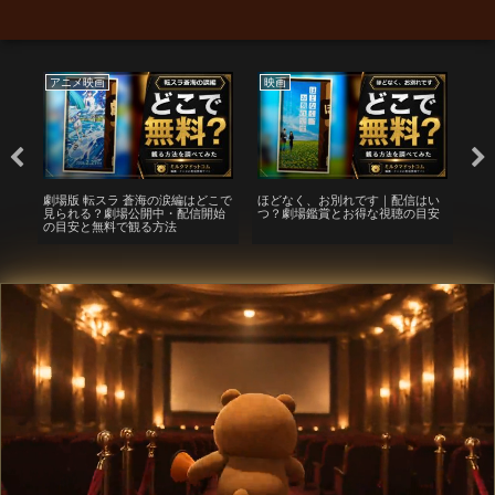
アニメ映画
映画
映
は今
劇場版 転スラ 蒼海の涙編はどこで
ほどなく、お別れです｜配信はい
『
最
見られる？劇場公開中・配信開始
つ？劇場鑑賞とお得な視聴の目安
ュー
の目安と無料で観る方法
NE
Hu
ビ
ー