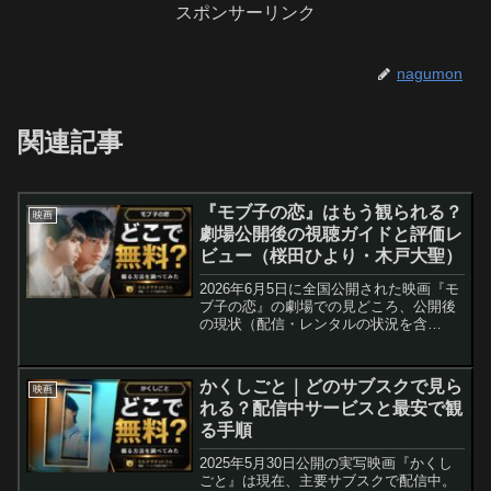
スポンサーリンク
nagumon
関連記事
『モブ子の恋』はもう観られる？
映画
劇場公開後の視聴ガイドと評価レ
ビュー（桜田ひより・木戸大聖）
2026年6月5日に全国公開された映画『モ
ブ子の恋』の劇場での見どころ、公開後
の現状（配信・レンタルの状況を含
む）、実際に観たあとの評価とよくある
質問をまとめました。配信開始時期の目
安や、作品の特徴を編集部のレビューと
かくしごと｜どのサブスクで見ら
映画
して整理しています。
れる？配信中サービスと最安で観
る手順
2025年5月30日公開の実写映画『かくし
ごと』は現在、主要サブスクで配信中。