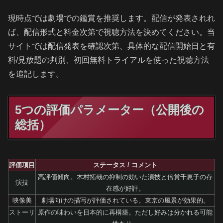
現時点では劇場での鑑賞を推奨します。配信が発表されれ
ば、配信形式と料金次第で視聴方法を決めてください。当
サイトでは配信発表を確認次第、具体的な配信開始日と有
料/見放題の判別、初回無料トライアルを使った視聴方法
を追記します。
5つの評価パラメーター（公開後の
総括）
評価項目
ステータス / コメント
高評価傾向。木村拓哉の抑制の効いた演技と倍賞千恵子の存
演技
在感が好評。
映像美
劇場向けの描写が評価されている。東京の風景が効果的。
ストーリ
原作の味わいを日本的に再構築。ただし好みは分かれる可能