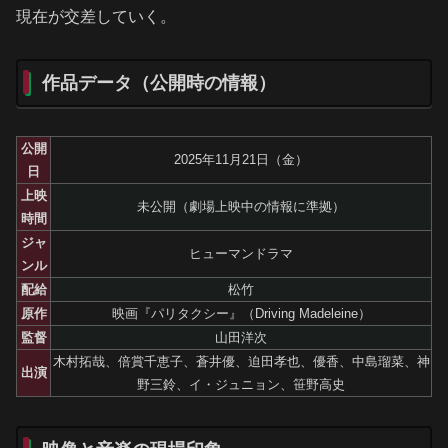
現在が交差していく。
作品データ（公開時の情報）
公開
2025年11月21日（金）
日
上映
未公開（劇場上映中の情報に準拠）
時間
ジャ
ヒューマンドラマ
ンル
配給
松竹
原作
映画『パリタクシー』（Driving Madeleine）
監督
山田洋次
木村拓哉、倍賞千恵子、蒼井優、迫田孝也、優香、中島瑠菜、神
出演
野三鈴、イ・ジュニョン、笹野高史