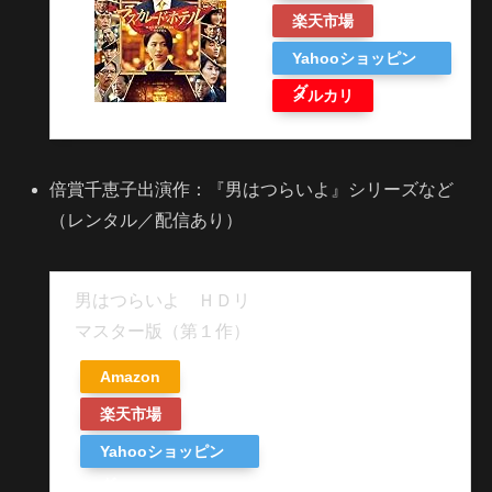
楽天市場
Yahooショッピン
グ
メルカリ
倍賞千恵子出演作：『男はつらいよ』シリーズなど
（レンタル／配信あり）
男はつらいよ ＨＤリ
マスター版（第１作）
Amazon
楽天市場
Yahooショッピン
グ