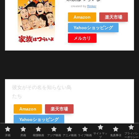
created by
Rinker
Amazon
楽天市場
Yahooショッピング
メルカリ
彼女がその名を知らない鳥
たち
Amazon
楽天市場
Yahooショッピング
サイトマッ
プライバシ
洋画
邦画
韓国映画
アジア映画
アニメ映画
ライブ映画
免責事項
プ
ーポリシー