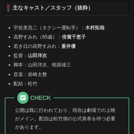
主なキャスト／スタッフ（抜粋）
宇佐美浩二（タクシー運転手）：
木村拓哉
高野すみれ（85歳）：
倍賞千恵子
若き日の高野すみれ：
蒼井優
監督：
山田洋次
脚本：山田洋次、朝原雄三
音楽：岩崎太整
配給：松竹
CHECK
公開は既に行われており、現在は劇場での上映
がメイン。配信は松竹側の公式発表を待つ必要
があります。