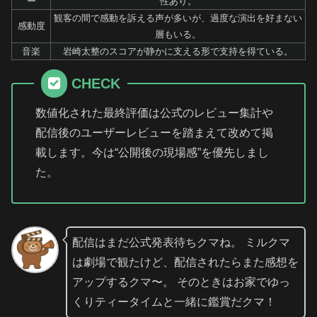
ー
性あり。
観客の間で感動を訴える声が多いが、過度な演出を好まない
感動度
層もいる。
音楽
岩崎太整のスコアが静かに支える形で支持を得ている。
CHECK
数値化された最終評価は公式のレビュー集計や
配信後のユーザーレビューを踏まえて改めて掲
載します。今は“公開後の現場感”を優先しまし
た。
配信はまだ公式発表待ちクマね。 ミルクマ
は劇場で観たけど、配信されたらまた感想を
アップするクマ〜。 そのときはお家でゆっ
くりティータイムと一緒に鑑賞だクマ！