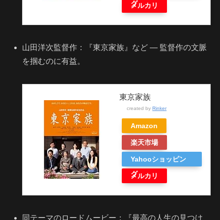
グ
メルカリ
山田洋次監督作：『東京家族』など — 監督作の文脈
を掴むのに有益。
東京家族
created by
Rinker
Amazon
楽天市場
Yahooショッピン
グ
メルカリ
同テーマのロードムービー：『最高の人生の見つけ