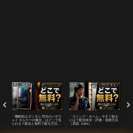
アニメ映画
映画
映
ら
「機動戦士ガンダム 閃光のハサウ
「カミング・ホーム」今すぐ観る
木
0）
ェイ キルケーの魔女」はどこで見
には？配信状況・評価・視聴方法
る
と
られる？配信と無料で観る方法ま
（原題: Jules）
後
とめ