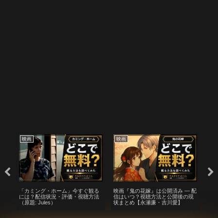
映画
映画
映
サ
「カミング・ホーム」今すぐ観る
映画『鬼の花嫁』は公開済み — 配
夜
確
には？配信状況・評価・視聴方法
信はいつ？視聴方法と公開後の現
（
イ
（原題: Jules）
状まとめ【永瀬廉・吉川愛】
方