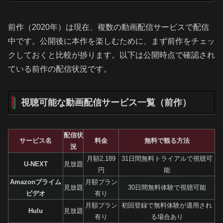
前作（2020年）は現在、複数の動画配信サービスで配信
中です。公開後に本作を楽しむために、まず前作をチェッ
クしておくと比較が捗ります。以下は公開時点で確認され
ている前作の配信状況です。
視聴可能な動画配信サービス一覧（前作）
配信状
サービス名
料金
無料で観る方法
況
月額2,189
31日間無料トライアルで視聴可
U-NEXT
見放題
円
能
Amazonプライム
月額プラン
見放題
30日間無料体験で視聴可能
ビデオ
有り
月額プラン
初回登録で無料体験が適用され
Hulu
見放題
有り
る場合あり