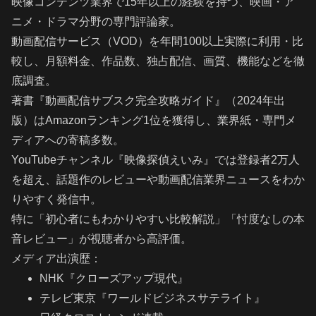
映像コンテンツ業界で15年以上の経験を持つ、映画・ア
ニメ・ドラマ分野の専門評論家。
動画配信サービス（VOD）を年間100以上実際に利用・比
較し、月額料金、作品数、独占配信、画質、機能などを徹
底調査。
著書『動画配信サブスク完全攻略ガイド』（2024年出
版）はAmazonランキング1位を獲得し、業界紙・専門メ
ディアへの寄稿多数。
YouTubeチャンネル『映像探偵えいみ』では登録者2万人
を超え、話題作のレビューや動画配信業界ニュースをわか
りやすく発信中。
特に「初心者にもわかりやすい比較解説」「忖度なしの本
音レビュー」が視聴者から高評価。
メディア出演歴：
NHK『クローズアップ現代』
テレビ東京『ワールドビジネスサテライト』