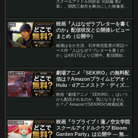
スクールアイドル同好会 完結編 第2
章』。関西三都市を舞台にした映像美と
ライブ演出が話題を呼んでいる本作の劇
場での見どころ、配信・BD発売の見通
し、SNSでの実際の反応を劇場公開後の
映画『人はなぜラブレターを書く
映画
視点で整理しました。
のか』配信状況と公開後レビュー
まとめ（公開中）
綾瀬はるか主演、石井裕也監督の実話ベ
ース作『人はなぜラブレターを書くの
か』は4月17日より公開中。配信開始の
見通し、視聴方法、公開後の初期反応
（当サイトの暫定評価）やよくある質問
を最新の公開状況に合わせて整理しまし
劇場アニメ「SEKIRO」の無料配
アニメ映画
た。
信は？Amazonプライムビデオ・
Hulu・dアニメストア・ディズニ
ープラスなどの動画配信サブスク
映画『劇場アニメ「SEKIRO」』はいつ
サービスを調査【声優：未発表】
から配信されるのか、気になりません
か？🔗 AmazonでSEKIROの検索結果を
見る🔗 楽天でSEKIROの検索結果を見る
劇場アニメ「SEKIRO」はどこで観られ
るクマ〜？ミルクマが徹底リサーチする
映画『ラブライブ！蓮ノ空女学院
アニメ映画
ク...
スクールアイドルクラブ Bloom
Garden Party』は公開中 — 無料