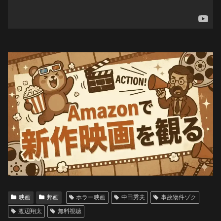
映画
邦画
ホラー映画
中田秀夫
事故物件ゾク
渡辺翔太
無料視聴