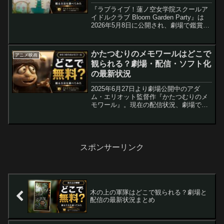
で観る方法と配信状況（2026年5
『ラブライブ！蓮ノ空女学院スクールア
月公開）
イドルクラブ Bloom Garden Party』は
2026年5月8日に公開され、劇場で鑑賞可
能です。本記事は公開後の現状（劇場運
用、舞台挨拶、配信見込み・安く観る方
法）を整理します。配信開始の公式発表
かたつむりのメモワールはどこで
アニメ映画
が出るまでは各サブスクの動向とポイン
観られる？劇場・配信・ソフト化
ト活用が重要です。
の最新状況
2025年6月27日より劇場公開中のアダ
ム・エリオット監督作『かたつむりのメ
モワール』。現在の配信状況、劇場での
評判、ソフト発売やサブスク配信の見通
しを整理しました。公開後の最新情報を
まとめてチェック。
スポンサーリンク
木の上の軍隊はどこで観られる？劇場と
配信の最新状況まとめ