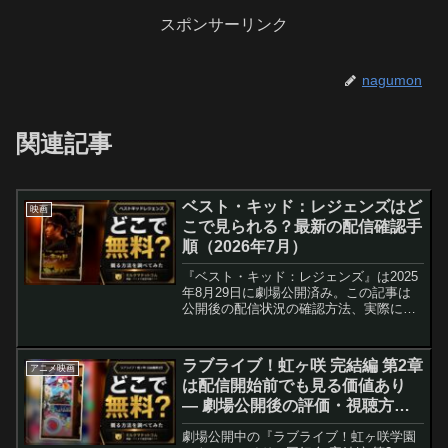
スポンサーリンク
nagumon
関連記事
ベスト・キッド：レジェンズはど
映画
こで見られる？最新の配信確認手
順（2026年7月）
『ベスト・キッド：レジェンズ』は2025
年8月29日に劇場公開済み。この記事は
公開後の配信状況の確認方法、実際に今
すぐ視聴するための手順、サブスクのチ
ェックポイントをまとめた最新版です。
配信が未確定のサービス情報も整理して
ラブライブ！虹ヶ咲 完結編 第2章
アニメ映画
います。
は配信開始前でも見る価値あり
— 劇場公開後の評価・視聴方法
まとめ
劇場公開中の『ラブライブ！虹ヶ咲学園