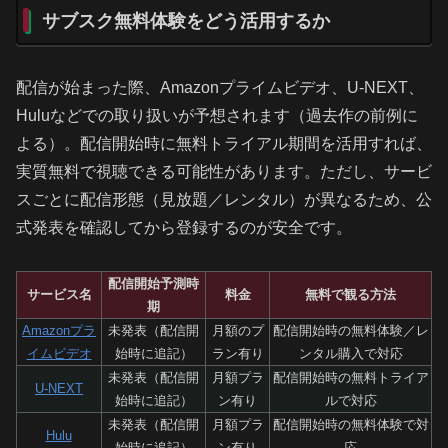
サブスク無料体験をどう活用するか
配信が始まった際、Amazonプライムビデオ、U-NEXT、
Huluなどでの取り扱いが予想されます（過去作の前例に
よる）。配信開始時に無料トライアル期間を活用すれば、
実質無料で視聴できる可能性があります。ただし、サービ
スごとに配信形態（見放題／レンタル）が異なるため、公
式発表を確認してから登録するのが安全です。
配信開始予測時
サービス名
料金
無料で観る方法
期
Amazonプラ
未発表（配信開
月額のプ
配信開始時の無料体験／レ
イムビデオ
始時に追記）
ラン有り
ンタル購入で対応
未発表（配信開
月額プラ
配信開始時の無料トライア
U-NEXT
始時に追記）
ン有り
ルで対応
未発表（配信開
月額プラ
配信開始時の無料体験で対
Hulu
始時に追記）
ン有り
応