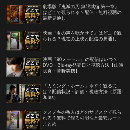
劇場版『鬼滅の刃 無限城編 第一章』
はどこで観られる？配信・無料視聴の
最新見通し
映画『君の声を聴かせて』はどこで観
られる？現在の上映と配信の見通し
映画『90メートル』の配信はいつ？
DVD・Blu-ray発売日と視聴方法【山時
聡真・菅野美穂】
「カミング・ホーム」今すぐ観るに
は？配信状況・評価・視聴方法（原題:
Jules）
クスノキの番人はどのサブスクで観ら
れる？無料で観る可能性と最安ルート
まとめ