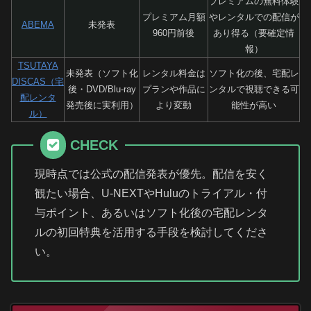
プレミアムの無料体験
プレミアム月額
やレンタルでの配信が
ABEMA
未発表
960円前後
あり得る（要確定情
報）
TSUTAYA
未発表（ソフト化
レンタル料金は
ソフト化の後、宅配レ
DISCAS（宅
後・DVD/Blu-ray
プランや作品に
ンタルで視聴できる可
配レンタ
発売後に実利用）
より変動
能性が高い
ル）
CHECK
現時点では公式の配信発表が優先。配信を安く
観たい場合、U-NEXTやHuluのトライアル・付
与ポイント、あるいはソフト化後の宅配レンタ
ルの初回特典を活用する手段を検討してくださ
い。