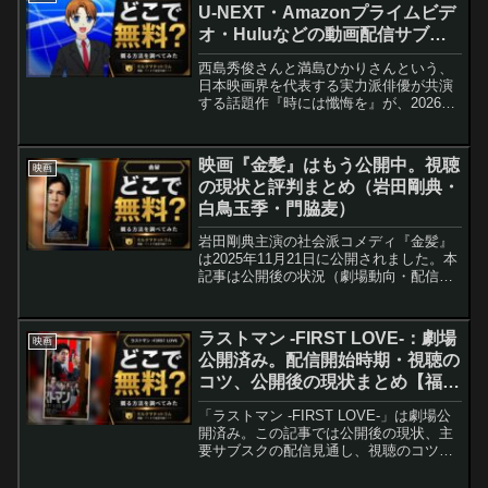
U-NEXT・Amazonプライムビデ
オ・Huluなどの動画配信サブス
クサービスを調査【西島秀俊・満
西島秀俊さんと満島ひかりさんという、
島ひかり】
日本映画界を代表する実力派俳優が共演
する話題作『時には懺悔を』が、2026年
8月28日に公開されることが決定しまし
た。この衝撃的なタイトルが示す通り、
本作は人間の心の奥底に潜む「懺悔」と
映画『金髪』はもう公開中。視聴
映画
いう普遍的なテーマ...
の現状と評判まとめ（岩田剛典・
白鳥玉季・門脇麦）
岩田剛典主演の社会派コメディ『金髪』
は2025年11月21日に公開されました。本
記事は公開後の状況（劇場動向・配信見
込み・SNS反応・よくある疑問）を整理
した最新版レビューです。配信開始時期
や無料で観る方法もまとめています。
ラストマン -FIRST LOVE-：劇場
映画
公開済み。配信開始時期・視聴の
コツ、公開後の現状まとめ【福山
雅治・大泉洋・永瀬廉】
「ラストマン -FIRST LOVE-」は劇場公
開済み。この記事では公開後の現状、主
要サブスクの配信見通し、視聴のコツを
整理しました。配信を待つ人向けの最安
ルートも解説します。