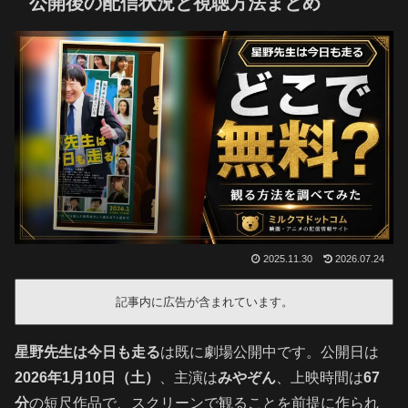
公開後の配信状況と視聴方法まとめ
2025.11.30
2026.07.24
記事内に広告が含まれています。
星野先生は今日も走る
は既に劇場公開中です。公開日は
2026年1月10日（土）
、主演は
みやぞん
、上映時間は
67
分
の短尺作品で、スクリーンで観ることを前提に作られ