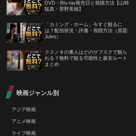
DVD・Blu-ray発売日と視聴方法【山時
聡真・菅野美穂】
「カミング・ホーム」今すぐ観るに
は？配信状況・評価・視聴方法（原題:
Jules）
クスノキの番人はどのサブスクで観ら
れる？無料で観る可能性と最安ルート
まとめ
映画ジャンル別
アジア映画
アニメ映画
ライブ映画