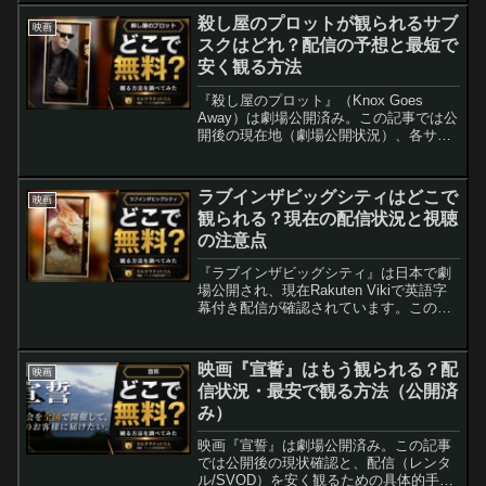
殺し屋のプロットが観られるサブ
映画
スクはどれ？配信の予想と最短で
安く観る方法
『殺し屋のプロット』（Knox Goes
Away）は劇場公開済み。この記事では公
開後の現在地（劇場公開状況）、各サブ
スクでの配信見込み、無料で観るための
実践プランを整理。配信開始の一般的な
目安と、無料体験・ポイントを使った最
ラブインザビッグシティはどこで
映画
安視聴の手順もわかりやすく解説しま
観られる？現在の配信状況と視聴
す。
の注意点
『ラブインザビッグシティ』は日本で劇
場公開され、現在Rakuten Vikiで英語字
幕付き配信が確認されています。この記
事では、公開後の配信状況、視聴時の注
意点（VPNの使い方含む）、口コミ傾向
をまとめました。主要サブスクの配信見
映画『宣誓』はもう観られる？配
映画
通しについても現状ベースで整理してい
信状況・最安で観る方法（公開済
ます。
み）
映画『宣誓』は劇場公開済み。この記事
では公開後の現状確認と、配信（レンタ
ル/SVOD）を安く観るための具体的手順