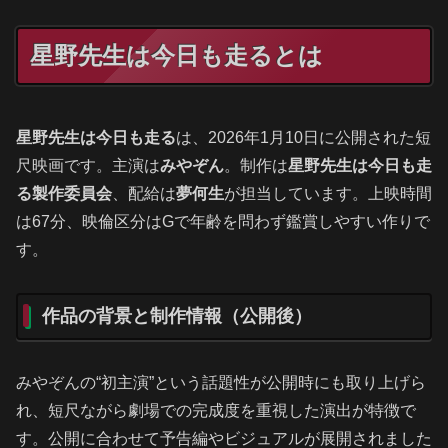
星野先生は今日も走るとは
星野先生は今日も走る
は、2026年1月10日に公開された短
尺映画です。主演は
みやぞん
。制作は
星野先生は今日も走
る製作委員会
、配給は
夢何生
が担当しています。上映時間
は67分、映倫区分はGで年齢を問わず鑑賞しやすい作りで
す。
作品の背景と制作情報（公開後）
みやぞんの“初主演”という話題性が公開時にも取り上げら
れ、短尺ながら劇場での完成度を重視した演出が特徴で
す。公開に合わせて予告編やビジュアルが展開されました