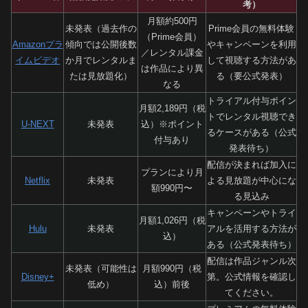
考）
月額約500円
未発表（過去作の
Prime会員の無料体験
（Prime会員）
Amazonプラ
傾向では公開後数
やキャンペーンを利用
／レンタル課金
イムビデオ
か月でレンタルま
して視聴する方法があ
は作品により異
たは見放題化）
る（要公式発表）
なる
トライアル付与ポイン
月額2,189円（税
トでレンタル視聴でき
U-NEXT
未発表
込）※ポイント
るケースがある（公式
付与あり
発表待ち）
配信が決まれば加入に
プランにより月
Netflix
未発表
よる見放題が中心にな
額990円〜
る見込み
キャンペーンやトライ
月額1,026円（税
Hulu
未発表
アルを活用する方法が
込）
ある（公式発表待ち）
配信は作品ジャンル次
未発表（可能性は
月額990円（税
Disney+
第。公式情報を確認し
低め）
込）前後
てください。