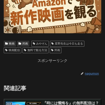
映画
邦画
みやぞん
星野先生は今日も走る
映画配信
無料で観る方法
邦画
スポンサーリンク
nagumon
関連記事
『時には懺悔を』の無料配信は？
映画