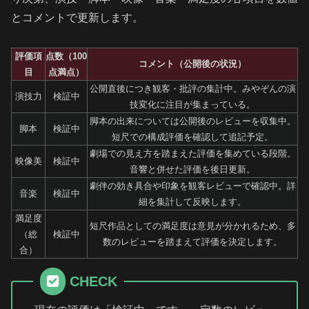
とコメントで更新します。
評価項
点数（100
コメント（公開後の状況）
目
点満点）
公開直後につき観客・批評の集計中。みやぞんの演
演技力
検証中
技変化に注目が集まっている。
脚本の出来については公開後のレビューを収集中。
脚本
検証中
短尺での構成評価を確認して追記予定。
劇場での見え方を踏まえた評価を集めている段階。
映像美
検証中
音響と併せた評価を後日更新。
劇伴の効き具合や印象を観客レビューで確認中。詳
音楽
検証中
細を集計して反映します。
満足度
短尺作品としての満足度は意見が分かれるため、多
（総
検証中
数のレビューを踏まえて評価を決定します。
合）
CHECK