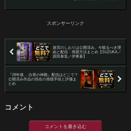
を整理しました。劇場での鑑賞を優先す
るか、配信を待つか迷っている方へ向け
た実践的ガイドです。
スポンサーリンク
迷宮のしおりは公開済み。今観るべき理
由と配信・視聴方法まとめ【SUZUKA／
原田泰造／伊東蒼】
『28年後… 白骨の神殿』配信はどこで？
公開済み作品の現在の視聴手段と評価ま
とめ
コメント
コメントを書き込む