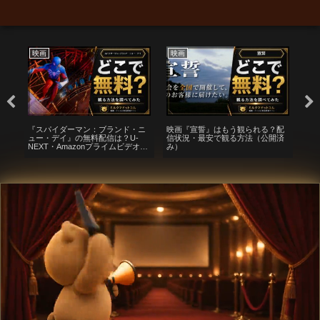
映画
映画
映
サブ
『スパイダーマン：ブランド・ニ
映画『宣誓』はもう観られる？配
夜
安
ュー・デイ』の無料配信は？U-
信状況・最安で観る方法（公開済
（
NEXT・Amazonプライムビデオ・
み）
方
Huluなどの動画配信サブスクサー
ビスを調査【ピーター・パーカ
ー・マイルズ・モラレス】