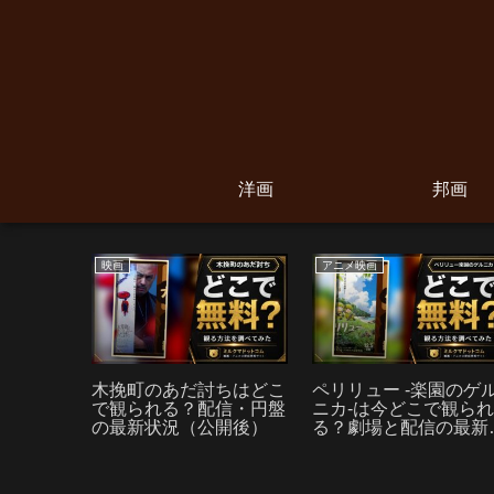
洋画
邦画
映画
アニメ映画
どこで見
始の確認
手順
木挽町のあだ討ちはどこ
ペリリュー -楽園のゲ
で観られる？配信・円盤
ニカ-は今どこで観ら
の最新状況（公開後）
る？劇場と配信の最新
通し