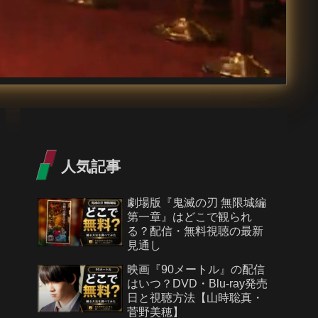
人気記事
劇場版『鬼滅の刃 無限城編
第一章』はどこで観られ
る？配信・無料視聴の最新
見通し
映画『90メートル』の配信
はいつ？DVD・Blu-ray発売
日と視聴方法【山時聡真・
菅野美穂】