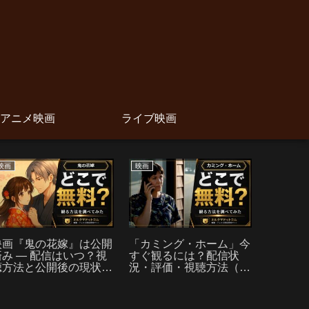
アニメ映画
ライブ映画
映画
映画
アニメ映画
アンパ
ポンの
信はい
つのポ
映画『鬼の花嫁』は公開
「カミング・ホーム」今
済み — 配信はいつ？視
すぐ観るには？配信状
聴方法と公開後の現状ま
況・評価・視聴方法（原
とめ【永瀬廉・吉川愛】
題: Jules）