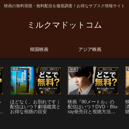
映画の無料視聴・無料配信を徹底調査！お得なサブスク情報サイト
ミルクマドットコム
韓国映画
アジア映画
映画
映画
ル
ほどなく、お別れです｜
映画『90メートル』の
れ
配信はいつ？劇場鑑賞と
配信はいつ？DVD・Blu-
見
お得な視聴の目安
ray発売日と視聴方法
【山時聡真・菅野美穂】