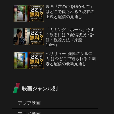
映画『君の声を聴かせて』
はどこで観られる？現在の
上映と配信の見通し
「カミング・ホーム」今す
ぐ観るには？配信状況・評
価・視聴方法（原題:
Jules）
ペリリュー -楽園のゲルニ
カ-は今どこで観られる？劇
場と配信の最新見通し
映画ジャンル別
アジア映画