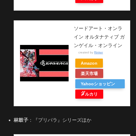
ソードアート・オンラ
イン オルタナティブ ガ
ンゲイル・オンライン
created by
Rinker
Amazon
楽天市場
Yahooショッピン
グ
メルカリ
林鼓子
：『プリパラ』シリーズほか