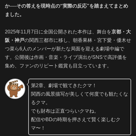
か──その答えを現時点の“実際の反応”を踏まえてまとめ
ました。
2025年11月7日に全国公開された本作は、舞台を
京都・大
阪・神戸
の関西三都市に移し、朝香果林・宮下愛・優木せ
つ菜ら6人のメンバーが新たな局面を迎える劇場中編で
す。公開後は作画・音楽・ライブ演出がSNSで高評価を
集め、ファンのリピート鑑賞も目立っています。
第2章、劇場で観てきたクマ！
関西の風景描写が美しくて何度でも観たくな
るクマ。
でも財布は正直つらいクマね。
配信やBDの時期を押さえて賢く楽しむク
マ〜！