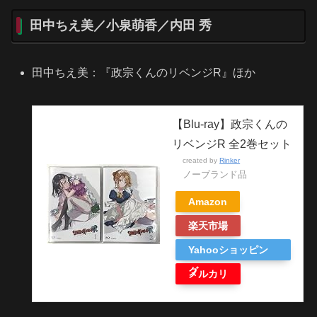
田中ちえ美／小泉萌香／内田 秀
田中ちえ美：『政宗くんのリベンジR』ほか
【Blu-ray】政宗くんの
リベンジR 全2巻セット
created by
Rinker
ノーブランド品
Amazon
楽天市場
Yahooショッピン
グ
メルカリ