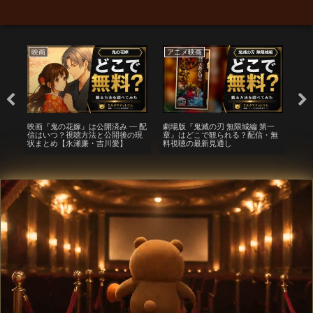
映画
アニメ映画
映
ら
映画『鬼の花嫁』は公開済み — 配
劇場版『鬼滅の刃 無限城編 第一
映
0）
信はいつ？視聴方法と公開後の現
章』はどこで観られる？配信・無
信
と
状まとめ【永瀬廉・吉川愛】
料視聴の最新見通し
み