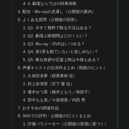
4. 劇場ならではの特典体験
配信・Blu-rayの見通し（公開後の案内）
よくある質問（公開後の回答）
Q1. 今すぐ無料で観る方法はある？
Q2. 劇場上映期間はどのくらい？
Q3. Blu-ray・DVDはいつ出る？
Q4. 第1章を観ていないと楽しめない？
Q5. 舞台挨拶や応援上映は今後もある？
声優キャストの出演作まとめ（視聴のヒント）
久保田未夢（朝香果林 役）
村上奈津実（宮下 愛 役）
優木せつ菜（楠木ともり／林鼓子）
田中ちえ美／小泉萌香／内田 秀
おすすめの関連作品
SNSでの評判・公開後の口コミまとめ
評価パラメーター（公開後の実感に基づく）