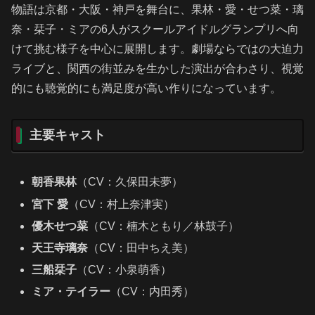
物語は京都・大阪・神戸を舞台に、果林・愛・せつ菜・璃
奈・栞子・ミアの6人がスクールアイドルグランプリへ向
けて挑む様子を中心に展開します。劇場ならではの大迫力
ライブと、関西の街並みを生かした演出が合わさり、視覚
的にも聴覚的にも満足度が高い作りになっています。
主要キャスト
朝香果林
（CV：久保田未夢）
宮下 愛
（CV：村上奈津実）
優木せつ菜
（CV：楠木ともり／林鼓子）
天王寺璃奈
（CV：田中ちえ美）
三船栞子
（CV：小泉萌香）
ミア・テイラー
（CV：内田秀）