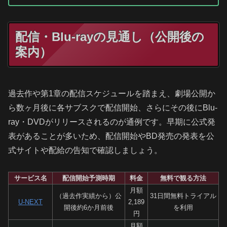
配信・Blu-rayの見通し（公開後の
案内）
過去作や第1章の配信スケジュールを踏まえ、劇場公開か
ら数ヶ月後に各サブスクで配信開始、さらにその後にBlu-
ray・DVDがリリースされるのが通例です。早期に公式発
表があることが多いため、配信開始やBD発売の発表を公
式サイトや配給の告知で確認しましょう。
サービス名
配信開始予測時期
料金
無料で観る方法
月額
（過去作実績から）公
31日間無料トライアル
U-NEXT
2,189
開後約6か月前後
を利用
円
月額