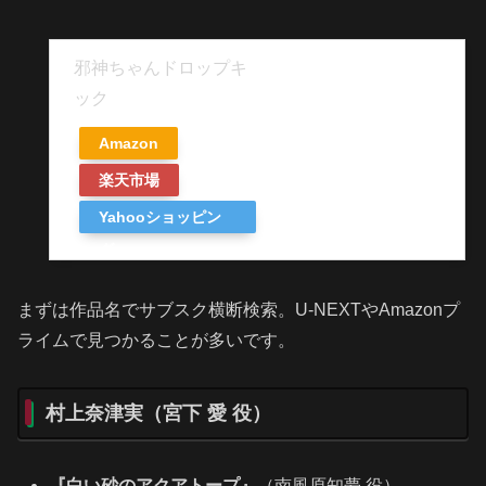
邪神ちゃんドロップキ
ック
Amazon
楽天市場
Yahooショッピン
グ
まずは作品名でサブスク横断検索。U-NEXTやAmazonプ
ライムで見つかることが多いです。
村上奈津実（宮下 愛 役）
『白い砂のアクアトープ』
（南風原知夢 役）