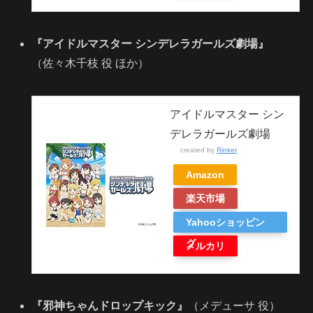
『アイドルマスター シンデレラガールズ劇場』
（佐々木千枝 役 ほか）
アイドルマスター シン
デレラガールズ劇場
created by
Rinker
Amazon
楽天市場
Yahooショッピン
グ
メルカリ
『邪神ちゃんドロップキック』
（メデューサ 役）