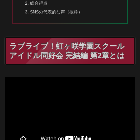
総合得点
SNSの代表的な声（抜粋）
ラブライブ！虹ヶ咲学園スクール
アイドル同好会 完結編 第2章とは