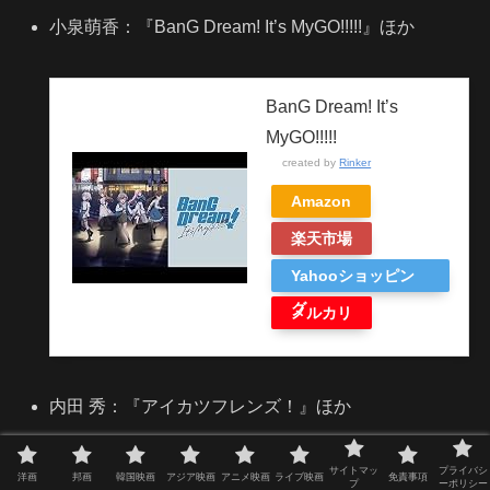
小泉萌香：『BanG Dream! It’s MyGO!!!!!』ほか
BanG Dream! It’s
MyGO!!!!!
created by
Rinker
Amazon
楽天市場
Yahooショッピン
グ
メルカリ
内田 秀：『アイカツフレンズ！』ほか
サイトマッ
プライバシ
洋画
邦画
韓国映画
アジア映画
アニメ映画
ライブ映画
免責事項
アイカツフレンズ！
プ
ーポリシー