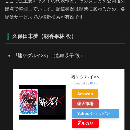
ここでは主要キャストの代表作と、その探し方を公開後の
観点で整理しています。配信状況は頻繁に変わるため、各
配信サービスでの横断検索が有効です。
久保田未夢（朝香果林 役）
『賭ケグルイ××』
（蟲喰恭子 役）
賭ケグルイ××
created by
Rinker
Amazon
楽天市場
Yahooショッピン
グ
メルカリ