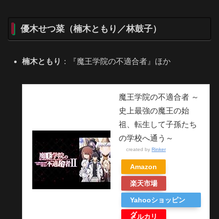
優木せつ菜（楠木ともり／林鼓子）
楠木ともり
：『魔王学院の不適合者』ほか
魔王学院の不適合者 ～
史上最強の魔王の始
祖、転生して子孫たち
の学校へ通う～
created by
Rinker
Amazon
楽天市場
Yahooショッピン
グ
メルカリ