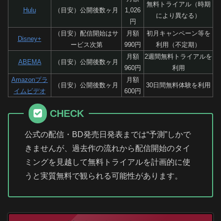
無料トライアル（時期
Hulu
（目安）公開後数ヶ月
1,026
により異なる）
円
（目安）配信開始はサ
月額
初月キャンペーン等を
Disney+
ービス次第
990円
利用（不定期）
月額
2週間無料トライアルを
ABEMA
（目安）公開後数ヶ月
960円
利用
Amazonプラ
月額
（目安）公開後数ヶ月
30日間無料体験を利用
イムビデオ
600円
CHECK
公式の配信・BD発売日発表までは“予測”しかで
きませんが、過去作の流れから配信開始のタイ
ミングを見越して無料トライアルを計画的に使
うと実質無料で観られる可能性があります。