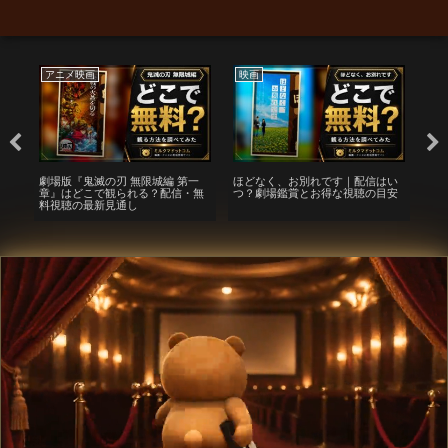
アニメ映画
映画
映
れ
劇場版『鬼滅の刃 無限城編 第一
ほどなく、お別れです｜配信はい
映
開
章』はどこで観られる？配信・無
つ？劇場鑑賞とお得な視聴の目安
で
料視聴の最新見通し
見