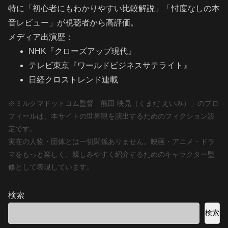
特に「初心者にもわかりやすい比較解説」「忖度なしの本
音レビュー」が視聴者から高評価。
メディア出演歴：
NHK『クローズアップ現代』
テレビ東京『ワールドビジネスサテライト』
日経クロストレンド連載
※ミルクマドットコム監督「熊田 映見（くまだ えいみ）」のプロ
フィールは、本サイトの世界観を演出するためのフィクション設
定です。
実在の人物・団体とは一切関係ありません。映画・アニメ・ドラ
マをもっと楽しく、親しみやすく紹介するためのキャラクター監
修として表現しています。
検索
検索