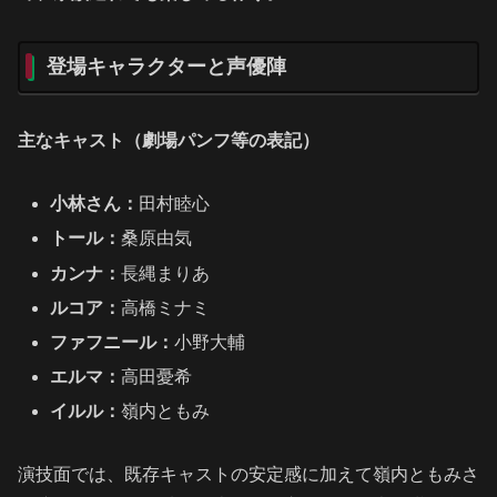
登場キャラクターと声優陣
主なキャスト（劇場パンフ等の表記）
小林さん：
田村睦心
トール：
桑原由気
カンナ：
長縄まりあ
ルコア：
高橋ミナミ
ファフニール：
小野大輔
エルマ：
高田憂希
イルル：
嶺内ともみ
演技面では、既存キャストの安定感に加えて嶺内ともみさ