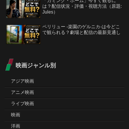
「カミング・ホーム」今すぐ観るに
は？配信状況・評価・視聴方法（原題:
Jules）
ペリリュー -楽園のゲルニカ-は今どこ
で観られる？劇場と配信の最新見通し
映画ジャンル別
アジア映画
アニメ映画
ライブ映画
映画
洋画