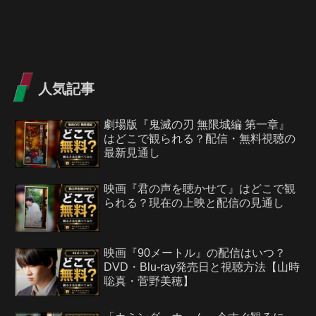
人気記事
劇場版『鬼滅の刃 無限城編 第一章』
はどこで観られる？配信・無料視聴の
最新見通し
映画『君の声を聴かせて』はどこで観
られる？現在の上映と配信の見通し
映画『90メートル』の配信はいつ？
DVD・Blu-ray発売日と視聴方法【山時
聡真・菅野美穂】