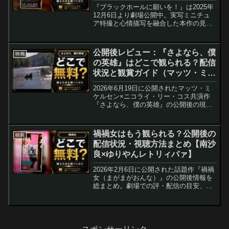
の反応まとめ
『ブラックホールに願いを！』は2025年
12月6日より劇場公開中。実写ミニチュ
ア特撮と心情描写を融合した本作の見ど
ころ、公開直後の観客反応、配信・ソフ
ト化の見通しをまとめました。VODでの
無料視聴を狙う方法も解説。
公開後レビュー：『さよなら、僕
映画
の英雄』はどこで観られる？配信
状況と観賞ガイド（マッツ・ミケ
ルセン×ニコライ・リー・コス）
2026年6月19日に公開されたマッツ・ミ
ケルセン×ニコライ・リー・コス共演作
『さよなら、僕の英雄』の公開後の現
状、劇場での評判、そして主要ストリー
ミングサービスでの配信見通しをまとめ
ました。配信・レンタル開始の予想や、
禍禍女はもう観られる？公開後の
映画
今すぐ観るためのチェックポイントも解
配信状況・視聴方法まとめ【南沙
説します。
良×ゆりやんレトリィバァ】
2026年2月6日に公開された話題作『禍禍
女（まがまがおんな）』の公開後情報を
総まとめ。劇場での評・配信の目安、無
料で観るためのサービス活用法、キャス
トや似ている作品の紹介まで、公開後に
知りたい事実だけを整理して解説しま
す。