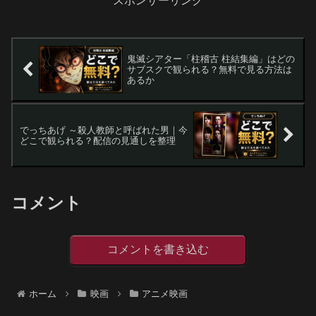
スポンサーリンク
鬼滅シアター「柱稽古 柱結集編」はどの
サブスクで観られる？無料で見る方法は
あるか
でっちあげ ～殺人教師と呼ばれた男｜今
どこで観られる？配信の見通しを整理
コメント
コメントを書き込む
ホーム
映画
アニメ映画