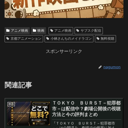
アニメ映画
映画
アニメ映画
サブスク配信
京都アニメーション
小林さんちのメイドラゴン
無料視聴
スポンサーリンク
nagumon
関連記事
ＴＯＫＹＯ ＢＵＲＳＴ－犯罪都
映画
市－は配信中？劇場公開後の視聴
方法と今の評判まとめ
『ＴＯＫＹＯ ＢＵＲＳＴ－犯罪都市
－』は公開済み。劇場での鑑賞に加え、