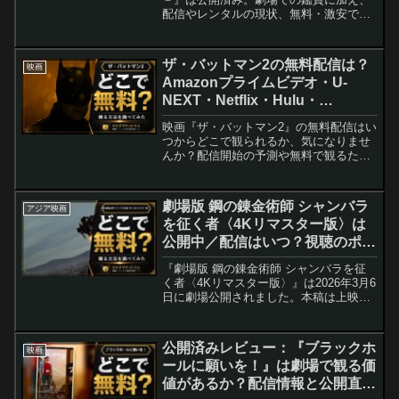
配信やレンタルの現状、無料・激安で観
るテクニック、SNSでの反応を整理しま
した（配信開始情報は各サービスの公式
発表を必ず確認してください）。
ザ・バットマン2の無料配信は？
映画
Amazonプライムビデオ・U-
NEXT・Netflix・Hulu・
Disney+・ABEMAなどの動画配
映画『ザ・バットマン2』の無料配信はい
信サブスクサービスを調査【ロバ
つからどこで観られるか、気になりませ
ート・パティンソン・ゾーイ・ク
んか？配信開始の予測や無料で観るため
の方法を、主要サブスクごとに分かりや
ラヴィッツ・スカーレット・ヨハ
すく解説します。🔗 Amazonでザ・バッ
ンソン】
トマン2の検索結果を見る🔗 楽天でザ・
劇場版 鋼の錬金術師 シャンバラ
アジア映画
バットマン2の...
を征く者〈4Kリマスター版〉は
公開中／配信はいつ？視聴のポイ
ントと公開後の現状まとめ
『劇場版 鋼の錬金術師 シャンバラを征
く者〈4Kリマスター版〉』は2026年3月6
日に劇場公開されました。本稿は上映後
の現状（劇場動員・配信状況の手がかり
がない場合の案内含む）、4Kリマスター
の違い、見どころやキャスト情報、よく
公開済みレビュー：『ブラックホ
映画
ある質問をまとめた最新版ガイドです。
ールに願いを！』は劇場で観る価
値があるか？配信情報と公開直後