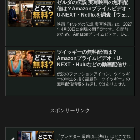
ゼルダの伝説 実写映画の無料配
映画
聴...
信は？Amazonプライムビデオ・
U-NEXT・Netflixを調査【ウェ
ス・ボール監督・宮本茂プロデュ
映画『ゼルダの伝説 実写映画』は、2027
ーサー】
年4月30日に劇場公開予定です。公開前
のため、Amazonプライムビデオ、U-
NEXT、Netflixなどでの本編配信は発表さ
れていません。この記事では公式情報を
基に、公開後に正規の配信先と無料視
ツイッギーの無料配信は？
映画
聴...
Amazonプライムビデオ・U-
NEXT・Huluなどの動画配信サブ
スクサービスを調査【ツイッギ
伝説のファッションアイコン、ツイッギ
ー・ダスティン・ホフマン】
ーの半生を描く話題作「ツイッギー」の
無料配信情報をお探しではありません
か？1960年代のロンドンを舞台に、世界
を席巻したモデル「ツイッギー」の知ら
れざる物語が、ついにスクリーンに登場
します。この作品をいち...
スポンサーリンク
『プレデター 最凶頂上決戦』はどこで観