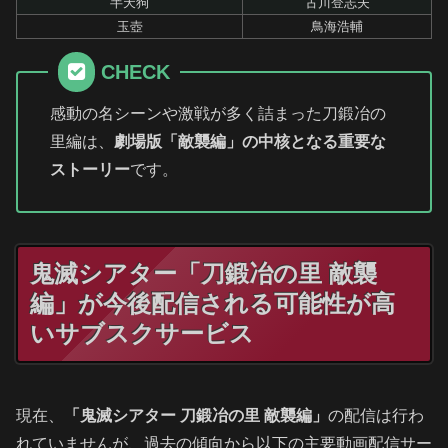
半天狗
古川登志夫
玉壺
鳥海浩輔
CHECK
感動の名シーンや激戦が多く詰まった刀鍛冶の
里編は、
劇場版「敵襲編」の中核となる重要な
ストーリー
です。
鬼滅シアター「刀鍛冶の里 敵襲
編」が今後配信される可能性が高
いサブスクサービス
現在、
「鬼滅シアター 刀鍛冶の里 敵襲編」
の配信は行わ
れていませんが、過去の傾向から以下の主要動画配信サー