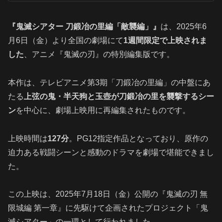
『鬼滅シアター 刀鍛冶の里編「敵襲編」』
は、2025年6
月6日（金）より全国の劇場にて
1週間限定で上映されま
した
、アニメ『鬼滅の刃』の特別編集版です。
本作は、テレビアニメ第3期「刀鍛冶の里編」の中盤にあ
たる
上弦の鬼・半天狗と玉壺が刀鍛冶の里を襲撃するシー
ン
を中心に、劇場上映用に再編集されたものです。
上映時間は
127分
。PG12指定作品となっており、原作の
迫力ある戦闘シーンと感動のドラマを劇場で堪能できまし
た。
この上映は、2025年7月18日（金）公開の『鬼滅の刃 無
限城編 第一章』に先駆けて企画されたプロジェクト「鬼
滅シアター」の一環として行われました。