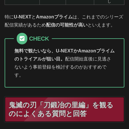
し
特に
U-NEXT
と
Amazonプライム
は、これまでのシリーズ
配信実績があるため
配信の可能性が高い
といえます。
CHECK
無料で観たいなら、U-NEXTかAmazonプライム
のトライアルが狙い目。
配信開始直後に見逃さ
ないよう事前登録を検討するのがおすすめで
す。
鬼滅の刃「刀鍛冶の里編」を観る
のによくある質問と回答