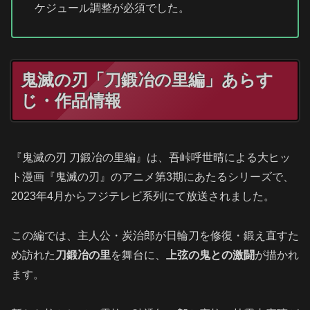
ケジュール調整が必須でした。
鬼滅の刃「刀鍛冶の里編」あらす
じ・作品情報
『鬼滅の刃 刀鍛冶の里編』は、吾峠呼世晴による大ヒッ
ト漫画『鬼滅の刃』のアニメ第3期にあたるシリーズで、
2023年4月からフジテレビ系列にて放送されました。
この編では、主人公・炭治郎が日輪刀を修復・鍛え直すた
め訪れた
刀鍛冶の里
を舞台に、
上弦の鬼との激闘
が描かれ
ます。