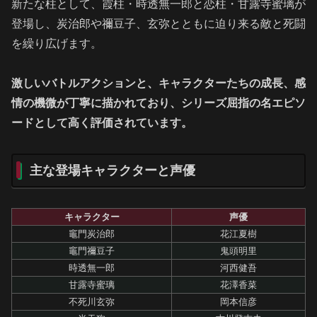
新たな柱として、霞柱・時透無一郎と恋柱・甘露寺蜜璃が
登場し、炭治郎や禰豆子、玄弥とともに迫り来る敵と死闘
を繰り広げます。
激しいバトルアクションと、キャラクターたちの成長、感
情の機微が丁寧に描かれており、シリーズ屈指の名エピソ
ードとして高く評価されています。
主な登場キャラクターと声優
キャラクター
声優
竈門炭治郎
花江夏樹
竈門禰豆子
鬼頭明里
時透無一郎
河西健吾
甘露寺蜜璃
花澤香菜
不死川玄弥
岡本信彦