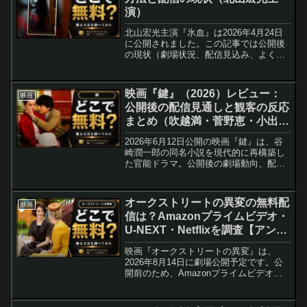
演）
北山宏光主演『氷血』は2026年4月24日
に公開されました。この記事では公開後
の現状（劇場状況、配信見込み、よくあ
る質問、関連作まとめ）を整理します。
配信開始時期は一般的な傾向に基づく予
測のみで、現時点で公式配信発表は確認
映画『鍵』（2026）レビュー：
映画
できません。
公開後の配信見通しと観客の反応
まとめ（吹越満・菅野恵・小出恵
介）
2026年6月12日公開の映画『鍵』は、谷
崎潤一郎の同名小説を現代的に再構築し
た官能ドラマ。公開後の劇場動向、配信
スケジュールの見通し、鑑賞ポイントと
よくある疑問をまとめてお届けします。
オークストリートの異変の無料配
映画
信は？Amazonプライムビデオ・
U-NEXT・Netflixを調査【アン・
ハサウェイ・ユアン・マクレガ
映画『オークストリートの異変』は、
ー】
2026年8月14日に劇場公開予定です。公
開前のため、Amazonプライムビデオ、
U-NEXT、Netflixなどでの本編配信は発表
されていません。この記事では公式情報
を基に、公開後に正規の配信先と無料視