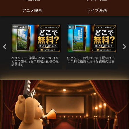
アニメ映画
ライブ映画
アニメ映画
映画
映
で
ペリリュー -楽園のゲルニカ-は今
ほどなく、お別れです｜配信はい
映
最
どこで観られる？劇場と配信の最
つ？劇場鑑賞とお得な視聴の目安
信
新見通し
み