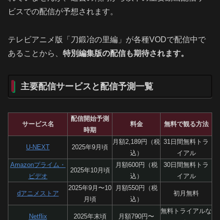
ビスでの配信が予想されます。
テレビアニメ版「刀鍛冶の里編」が各種VODで配信中で
あることから、
特別編集版の配信も期待されます。
主要配信サービスと配信予測一覧
配信開始予測
サービス名
料金
無料で観る方法
時期
月額2,189円（税
31日間無料トラ
U-NEXT
2025年9月頃
込）
イアル
Amazonプライム・
月額600円（税
30日間無料トラ
2025年10月頃
ビデオ
込）
イアル
2025年9月〜10
月額550円（税
dアニメストア
初月無料
月頃
込）
無料トライアルな
Netflix
2025年末頃
月額790円〜