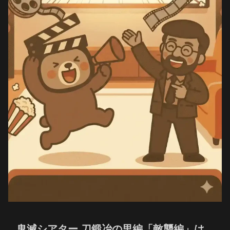
鬼滅シアター 刀鍛冶の里編「敵襲編」は