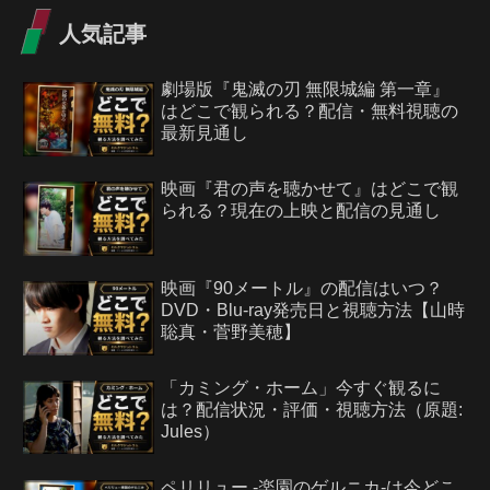
人気記事
劇場版『鬼滅の刃 無限城編 第一章』
はどこで観られる？配信・無料視聴の
最新見通し
映画『君の声を聴かせて』はどこで観
られる？現在の上映と配信の見通し
映画『90メートル』の配信はいつ？
DVD・Blu-ray発売日と視聴方法【山時
聡真・菅野美穂】
「カミング・ホーム」今すぐ観るに
は？配信状況・評価・視聴方法（原題:
Jules）
ペリリュー -楽園のゲルニカ-は今どこ