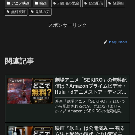
アニメ映画
映画
刀鍛冶の里編
動画配信
敵襲編
無料視聴
鬼滅の刃
スポンサーリンク
nagumon
関連記事
劇場アニメ「SEKIRO」の無料配
アニメ映画
信は？Amazonプライムビデオ・
Hulu・dアニメストア・ディズニ
ープラスなどの動画配信サブスク
映画『劇場アニメ「SEKIRO」』はいつ
サービスを調査【声優：未発表】
から配信されるのか、気になりません
か？🔗 AmazonでSEKIROの検索結果を
見る🔗 楽天でSEKIROの検索結果を見る
劇場アニメ「SEKIRO」はどこで観られ
るクマ〜？ミルクマが徹底リサーチする
映画『氷血』は公開済み — 観る
映画
ク...
方法と配信の現状（北山宏光主