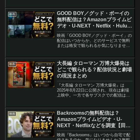
理、配信の現状（現時点で公式配信発表
はなし）、視聴のコツ、キャスト関連作
の視聴先などをわかりやすくまとめ直し
GOOD BOY／グッド・ボーイの
映画
ました。
無料配信は？Amazonプライムビ
デオ・U-NEXT・Netflix・Hulu・
ABEMAなどの動画配信サブスク
映画「GOOD BOY／グッド・ボーイ」の
サービスを調査【インディ・シェ
配信はいつからか、どのサービスで無料
ーン・ジェンセン・アリエル・フ
または格安で観られるか気になりません
か？このページでは劇場公開日から配信
リードマン】
予想時期、無料で観る方法や最安で視聴
する手順までを分かりやすく解説しま
大長編 タローマン 万博大爆発は
映画
す。劇場に行けない方...
どこで観られる？配信状況と劇場
の現況まとめ
『大長編 タローマン 万博大爆発』は
2025年8月22日に公開され、現在は劇場
上映中。一方で各サブスクでの配信は未
定のままです。本記事は公開後の現状、
SNSでの反響、視聴に役立つサービス情
報とよくある質問を最新状況に合わせて
Backroomsの無料配信は？
映画
整理しました。
Amazonプライムビデオ・U-
NEXT・Netflixなどを調査【田辺
桃子・仲村トオル】
映画『Backrooms』はいつから自宅で配
信されるのか、気になりませんか？無料