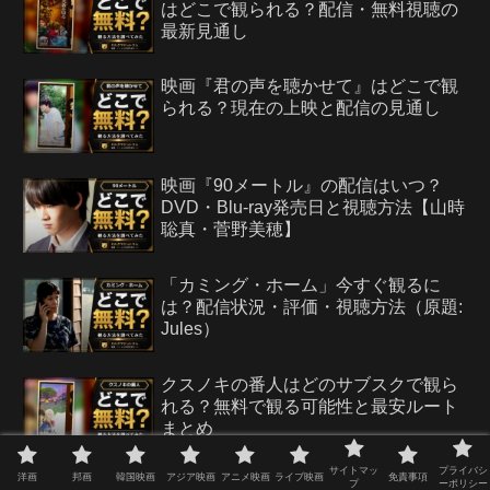
はどこで観られる？配信・無料視聴の
最新見通し
映画『君の声を聴かせて』はどこで観
られる？現在の上映と配信の見通し
映画『90メートル』の配信はいつ？
DVD・Blu-ray発売日と視聴方法【山時
聡真・菅野美穂】
「カミング・ホーム」今すぐ観るに
は？配信状況・評価・視聴方法（原題:
Jules）
クスノキの番人はどのサブスクで観ら
れる？無料で観る可能性と最安ルート
まとめ
サイトマッ
プライバシ
洋画
邦画
韓国映画
アジア映画
アニメ映画
ライブ映画
免責事項
プ
ーポリシー