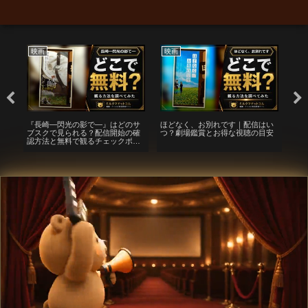
映画
映画
映
は今
『長崎―閃光の影で―』はどのサ
ほどなく、お別れです｜配信はい
「
最
ブスクで見られる？配信開始の確
つ？劇場鑑賞とお得な視聴の目安
に
認方法と無料で観るチェックポイ
（原題
ント