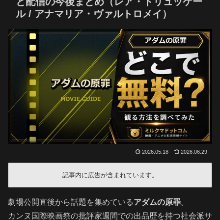
と配信の今後まとめ（レア・ドリュッケー
ル / アナマリア・ヴァルトロメイ）
2026.05.18
2026.06.29
記事内に広告が含まれています。
劇場公開直後から話題を集めている
アダムの原罪
。
カンヌ国際映画祭の批評家週間での出品歴を持つ社会派サ