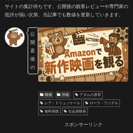
サイトの集計待ちです。公開後の観客レビューや専門家の
批評が揃い次第、当記事でも数値を更新していきます。
公
開
直
後
の
映画
洋画
アダムの原罪
レア・ドリュッケール
ローラ・ワンデル
無料視聴
社会派映画
スポンサーリンク