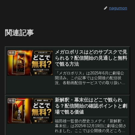
nagumon
関連記事
メガロポリスはどのサブスクで見
映画
られる？配信開始の見通しと無料
で観る方法
『メガロポリス』は2025年6月に劇場公
開済み。この記事では公開後の配信状
況、各動画配信サービスでの取り扱い見
通し、無料トライアルやポイントを使っ
て実質無料で視聴する方法をわかりやす
く整理しました。公式発表が出ていない
新解釈・幕末伝はどこで観られ
映画
項目は明記しています。
る？配信開始の確認ポイントと劇
場で観る価値
福田雄一監督の歴史コメディ「新解釈・
幕末伝」は2025年12月19日に劇場公開さ
れました。ここでは公開後の見どころ整