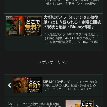
で観られるか、主要サブスクでの配信時
期を知りたい方に向けて、配信可能性の
高いサービスや最安で観る方法を徹底解
説します。🔗 AmazonでBackroomsの検
大怪獣ガメラ〈4Kデジタル修復
映画
索...
版〉はもう観られる！劇場公開後
の現状と配信・Blu-ray情報まと
め
『大怪獣ガメラ〈4Kデジタル修復版〉』
は劇場公開中。4K HDR修復の見どこ
ろ、今後の配信見通し、Blu-ray/UHD情
報、よくある質問を公開後の状況に合わ
せて整理しました。
スポンサーリンク
DIE MY LOVE／ダイ・マイ・ラブは公
開中。上映の現状と配信・評価まとめ
（ジェニファー・ローレンス×ロバー
ト・パティンソン）
温泉シャーク2 九州大決戦の無料配信