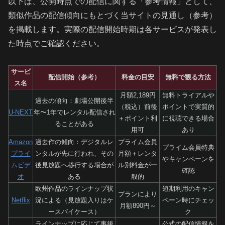
以下は、公開時点での配信に関する「参考情報」として、
類似作品の配信傾向にもとづく当サイトの見通し（参考）
を掲載します。実際の配信開始時期は各サービスが発表し
た時点でご確認ください。
サービ
配信開始（参考）
料金の目安
無料で観る方法
ス名
月額2,189円
無料トライアルや
過去の傾向：劇場公開後半
（税込）前後
ポイントで実質的
U-NEXT
年〜1年でレンタル配信され
＋ポイント利
に視聴できる場合
ることがある
用可
あり
Amazon
過去作の傾向：デジタルレ
プライム会員
プライム会員特典
プライ
ンタルが先に行われ、その
月額＋レンタ
やキャンペーンを
ムビデ
後見放題へ移行する場合が
ル別料金が一
確認
オ
ある
般的
欧州作品のラインナップ状
短期利用のキャン
プランにより
Netflix
況による（見放題入りはケ
ペーン時にチェッ
月額890円～
ースバイケース）
ク
ラインナップに応じて事後
公式の配信情報を