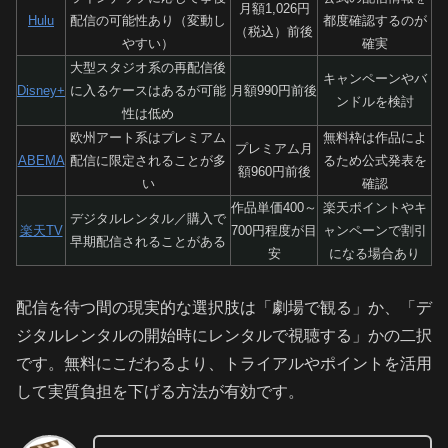
月額1,026円
Hulu
配信の可能性あり（変動し
都度確認するのが
（税込）前後
やすい）
確実
大型スタジオ系の再配信後
キャンペーンやバ
Disney+
に入るケースはあるが可能
月額990円前後
ンドルを検討
性は低め
欧州アート系はプレミアム
無料枠は作品によ
プレミアム月
ABEMA
配信に限定されることが多
るため公式発表を
額960円前後
い
確認
作品単価400～
楽天ポイントやキ
デジタルレンタル／購入で
楽天TV
700円程度が目
ャンペーンで割引
早期配信されることがある
安
になる場合あり
配信を待つ間の現実的な選択肢は「劇場で観る」か、「デ
ジタルレンタルの開始時にレンタルで視聴する」かの二択
です。無料にこだわるより、トライアルやポイントを活用
して実質負担を下げる方法が有効です。